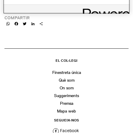
ENLLAÇ:
https://rocamail.com/ca/event.asp?eid=632
COMPARTIR
WhatsApp
Facebook
Twitter
LinkedIn
Share
EL COL·LEGI
Finestreta única
Què som
On som
Suggeriments
Premsa
Mapa web
SEGUEIX-NOS
Facebook