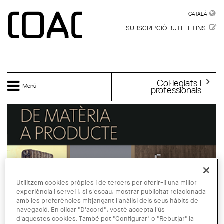
Vés al contingut
CATALÀ
CATALÀ
SUBSCRIPCIÓ BUTLLETINS
Col·legiats i
Menú
professionals
Utilitzem cookies pròpies i de tercers per oferir-li una millor
experiència i servei i, si s'escau, mostrar publicitat relacionada
amb les preferències mitjançant l'anàlisi dels seus hàbits de
navegació. En clicar "D'acord", vostè accepta l'ús
d'aquestes cookies. També pot "Configurar" o "Rebutjar" la