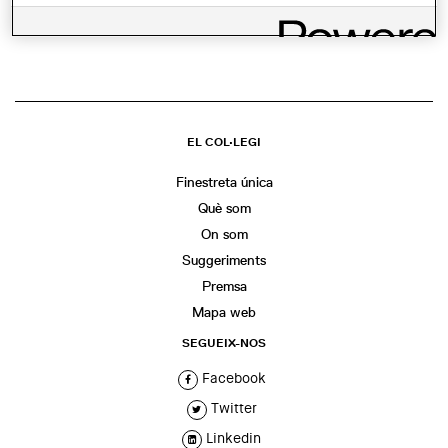
WhatsApp
Facebook
Twitter
LinkedIn
Share
EL COL·LEGI
Finestreta única
Què som
On som
Suggeriments
Premsa
Mapa web
SEGUEIX-NOS
Facebook
Twitter
Linkedin