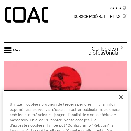
Vés al contingut
CATALÀ
CATALÀ
SUBSCRIPCIÓ BUTLLETINS
Col·legiats i
Menú
professionals
Utilitzem cookies pròpies i de tercers per oferir-li una millor
experiència i servei i, si s'escau, mostrar publicitat relacionada
amb les preferències mitjançant l'anàlisi dels seus hàbits de
navegació. En clicar "D'acord", vostè accepta l'ús
d'aquestes cookies. També pot "Configurar" o "Rebutjar" la
instal·lació de cookies clicant a "Canviar configuració". Pot