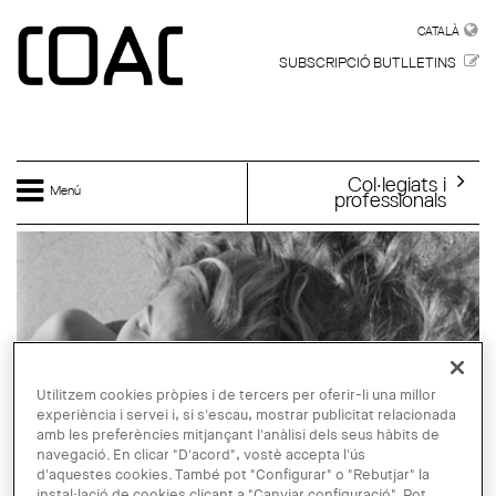
Vés al contingut
CATALÀ
CATALÀ
SUBSCRIPCIÓ BUTLLETINS
Col·legiats i
Menú
professionals
Utilitzem cookies pròpies i de tercers per oferir-li una millor
experiència i servei i, si s'escau, mostrar publicitat relacionada
amb les preferències mitjançant l'anàlisi dels seus hàbits de
navegació. En clicar "D'acord", vostè accepta l'ús
d'aquestes cookies. També pot "Configurar" o "Rebutjar" la
instal·lació de cookies clicant a "Canviar configuració". Pot