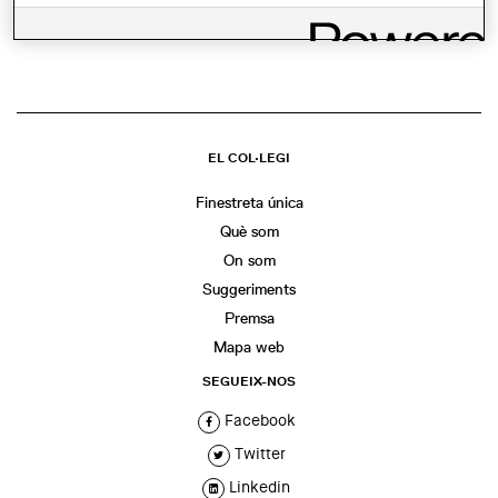
WhatsApp
Facebook
Twitter
LinkedIn
Share
EL COL·LEGI
Finestreta única
Què som
On som
Suggeriments
Premsa
Mapa web
SEGUEIX-NOS
Facebook
Twitter
Linkedin