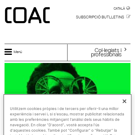
Vés al contingut
CATALÀ
CATALÀ
SUBSCRIPCIÓ BUTLLETINS
Col·legiats i
Menú
professionals
Utilitzem cookies pròpies i de tercers per oferir-li una millor
experiència i servei i, si s'escau, mostrar publicitat relacionada
amb les preferències mitjançant l'anàlisi dels seus hàbits de
navegació. En clicar "D'acord", vostè accepta l'ús
d'aquestes cookies. També pot "Configurar" o "Rebutjar" la