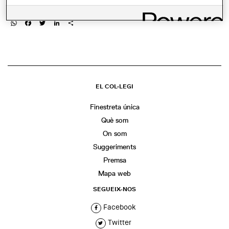
COMPARTIR
WhatsApp
Facebook
Twitter
LinkedIn
Share
EL COL·LEGI
Finestreta única
Què som
On som
Suggeriments
Premsa
Mapa web
SEGUEIX-NOS
Facebook
Twitter