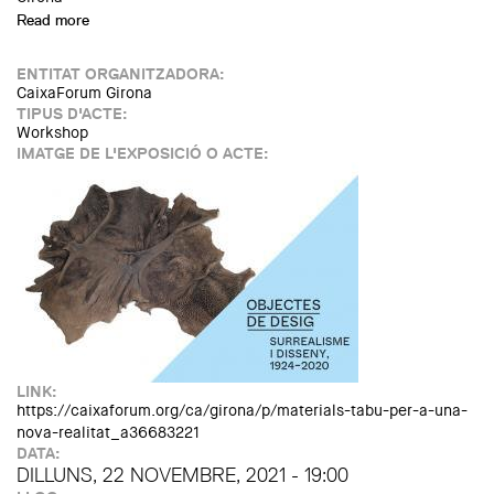
Read more
about Cuina i disseny més enllà dels sentits. Per Andreu
Carulla i Martí Guixé
ENTITAT ORGANITZADORA:
CaixaForum Girona
TIPUS D'ACTE:
Workshop
IMATGE DE L'EXPOSICIÓ O ACTE:
LINK:
https://caixaforum.org/ca/girona/p/materials-tabu-per-a-una-
nova-realitat_a36683221
DATA:
DILLUNS, 22 NOVEMBRE, 2021 - 19:00