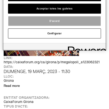
Workshop
IMATGE DE L'EXPOSICIÓ O ACTE:
Acceptar totes les galetes
D'acord
Configurar
LINK:
https://caixaforum.org/ca/girona/p/megalopoli_a123062321
DATA:
DIUMENGE, 19 MARÇ, 2023 - 11:30
LLOC:
Girona
Read more
about Taller familiar: Megalòpoli (+5). Jocs de construcció:
jugar, crear, aprendre
ENTITAT ORGANITZADORA:
CaixaForum Girona
TIPUS D'ACTE: