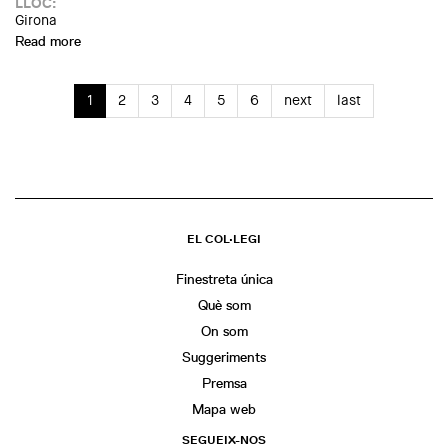
LLOC:
Girona
Read more
about Materials tabú per a una nova realitat. Per Robert D.
Thompson (MaterFAD)
1
2
3
4
5
6
next
last
EL COL·LEGI
Finestreta única
Què som
On som
Suggeriments
Premsa
Mapa web
SEGUEIX-NOS