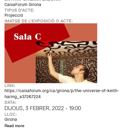
CaixaForum Girona
TIPUS D'ACTE:
Projecció
IMATGE DE L'EXPOSICIÓ O ACTE:
LINK:
https://caixaforum.org/ca/girona/p/the-universe-of-keith-
haring_a37267224
DATA:
DIJOUS, 3 FEBRER, 2022 - 19:00
LLOC:
Girona
Read more
about The Universe of Keith Haring