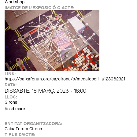
Workshop
IMATGE DE L'EXPOSICIÓ O ACTE:
LINK:
https://caixaforum.org/ca/girona/p/megalopoli_a123062321
DATA:
DISSABTE, 18 MARÇ, 2023 - 18:00
LLOC:
Girona
Read more
about Taller familiar: Megalòpoli (+5). Jocs de construcció:
jugar, crear, aprendre
ENTITAT ORGANITZADORA:
CaixaForum Girona
TIPUS D'ACTE: