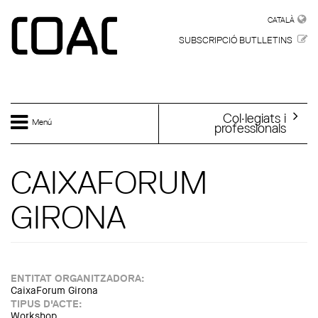
Vés al contingut
CATALÀ
CATALÀ
SUBSCRIPCIÓ BUTLLETINS
Col·legiats i
Menú
professionals
CAIXAFORUM
GIRONA
ENTITAT ORGANITZADORA:
CaixaForum Girona
TIPUS D'ACTE:
Workshop