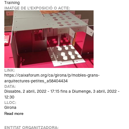
Training
IMATGE DE L'EXPOSICIÓ O ACTE:
LINK:
https://caixaforum.org/ca/girona/p/mobles-grans-
arquitectures-petites_a58404434
DATA:
Dissabte, 2 abril, 2022 - 17:15
fins a
Diumenge, 3 abril, 2022 -
12:30
LLOC:
Girona
Read more
about Mobles grans, arquitectures petites
ENTITAT ORGANITZADORA: