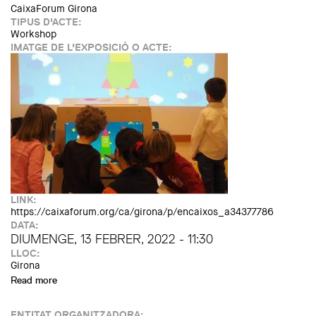
CaixaForum Girona
TIPUS D'ACTE:
Workshop
IMATGE DE L'EXPOSICIÓ O ACTE:
LINK:
https://caixaforum.org/ca/girona/p/encaixos_a34377786
DATA:
DIUMENGE, 13 FEBRER, 2022 - 11:30
LLOC:
Girona
Read more
about Taller familiar: Encaixos. Un edifici que amaga formes
geomètriques
ENTITAT ORGANITZADORA: