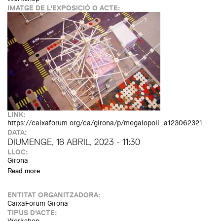
IMATGE DE L'EXPOSICIÓ O ACTE:
LINK:
https://caixaforum.org/ca/girona/p/megalopoli_a123062321
DATA:
DIUMENGE, 16 ABRIL, 2023 - 11:30
LLOC:
Girona
Read more
about Taller familiar: Megalòpoli (+5). Jocs de construcció:
jugar, crear, aprendre
ENTITAT ORGANITZADORA:
CaixaForum Girona
TIPUS D'ACTE: