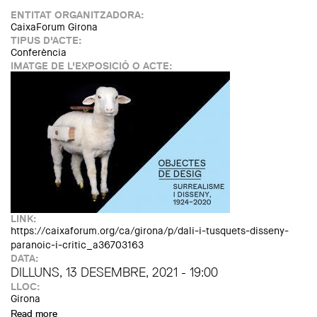
ENTITAT ORGANITZADORA:
CaixaForum Girona
TIPUS D'ACTE:
Conferència
IMATGE DE L'EXPOSICIÓ O ACTE:
LINK:
https://caixaforum.org/ca/girona/p/dali-i-tusquets-disseny-
paranoic-i-critic_a36703163
DATA:
DILLUNS, 13 DESEMBRE, 2021 - 19:00
LLOC:
Girona
Read more
about Dalí i Tusquets: disseny paranoic i crític. Per Óscar