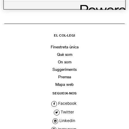
EL COL·LEGI
Finestreta única
Què som
On som
Suggeriments
Premsa
Mapa web
SEGUEIX-NOS
Facebook
Twitter
Linkedin