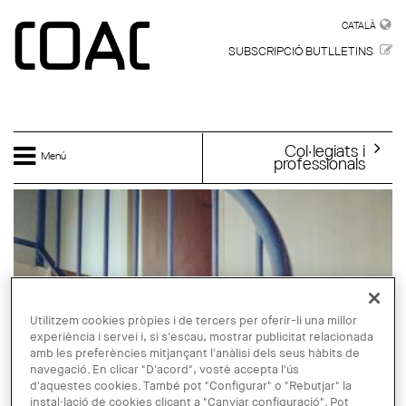
Vés al contingut
CATALÀ
CATALÀ
SUBSCRIPCIÓ BUTLLETINS
Col·legiats i
Menú
professionals
Utilitzem cookies pròpies i de tercers per oferir-li una millor
experiència i servei i, si s'escau, mostrar publicitat relacionada
amb les preferències mitjançant l'anàlisi dels seus hàbits de
navegació. En clicar "D'acord", vostè accepta l'ús
d'aquestes cookies. També pot "Configurar" o "Rebutjar" la
instal·lació de cookies clicant a "Canviar configuració". Pot