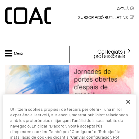
Vés al contingut
CATALÀ
CATALÀ
SUBSCRIPCIÓ BUTLLETINS
Col·legiats i
Menú
professionals
Utilitzem cookies pròpies i de tercers per oferir-li una millor
experiència i servei i, si s'escau, mostrar publicitat relacionada
amb les preferències mitjançant l'anàlisi dels seus hàbits de
navegació. En clicar "D'acord", vostè accepta l'ús
d'aquestes cookies. També pot "Configurar" o "Rebutjar" la
instal·lació de cookies clicant a "Canviar configuració". Pot