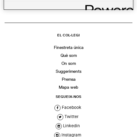
EL COL·LEGI
Finestreta única
Què som
On som
Suggeriments
Premsa
Mapa web
SEGUEIX-NOS
Facebook
Twitter
Linkedin
Instagram