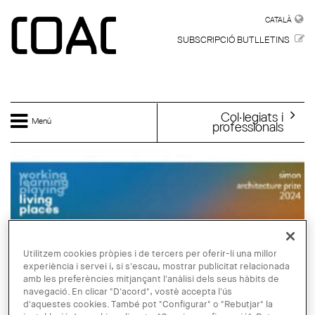
Vés al contingut
CATALÀ
CATALÀ
SUBSCRIPCIÓ BUTLLETINS
Col·legiats i
Menú
professionals
Utilitzem cookies pròpies i de tercers per oferir-li una millor
experiència i servei i, si s'escau, mostrar publicitat relacionada
amb les preferències mitjançant l'anàlisi dels seus hàbits de
navegació. En clicar "D'acord", vostè accepta l'ús
d'aquestes cookies. També pot "Configurar" o "Rebutjar" la