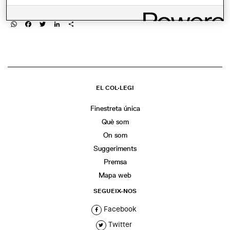
COMPARTIR
WhatsApp
Facebook
Twitter
LinkedIn
Share
EL COL·LEGI
Finestreta única
Què som
On som
Suggeriments
Premsa
Mapa web
SEGUEIX-NOS
Facebook
Twitter