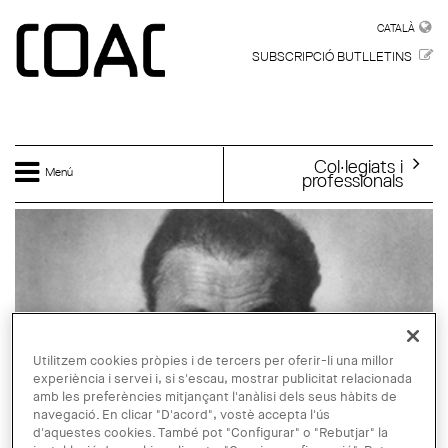
Vés al contingut
CATALÀ
CATALÀ
SUBSCRIPCIÓ BUTLLETINS
Col·legiats i
Menú
professionals
Utilitzem cookies pròpies i de tercers per oferir-li una millor
experiència i servei i, si s'escau, mostrar publicitat relacionada
amb les preferències mitjançant l'anàlisi dels seus hàbits de
navegació. En clicar "D'acord", vostè accepta l'ús
d'aquestes cookies. També pot "Configurar" o "Rebutjar" la