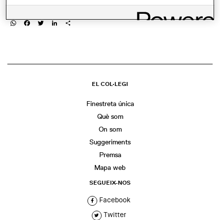
COMPARTIR
WhatsApp
Facebook
Twitter
LinkedIn
Share
EL COL·LEGI
Finestreta única
Què som
On som
Suggeriments
Premsa
Mapa web
SEGUEIX-NOS
Facebook
Twitter