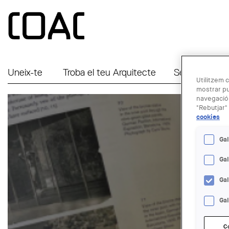
Vés al contingut
Uneix-te
Troba el teu Arquitecte
Serveis a Em
Utilitzem c
mostrar pu
navegació.
"Rebutjar" 
cookies
Gal
Ga
Ga
Gal
C