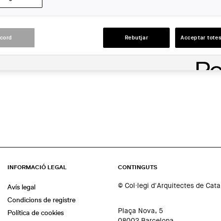
LLOC:
Barcelona
acord
Rebutjar
Acceptar totes
ACCIONS
INFORMACIÓ LEGAL
CONTINGUTS
© Col·legi d'Arquitectes de Cat
Avís legal
Condicions de registre
Plaça Nova, 5
Política de cookies
08002 Barcelona