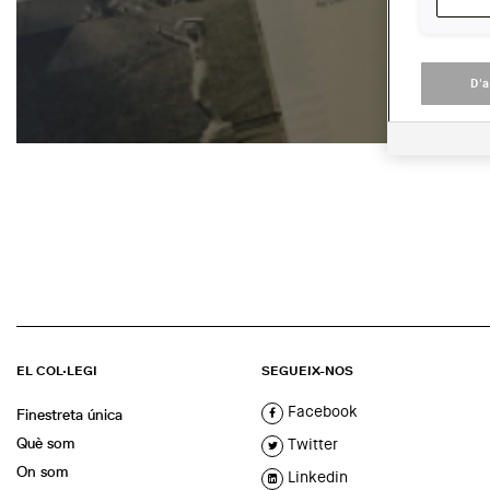
D'
EL COL·LEGI
SEGUEIX-NOS
Facebook
Finestreta única
Què som
Twitter
On som
Linkedin