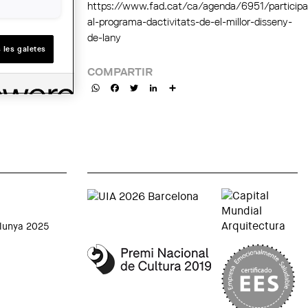
https://www.fad.cat/ca/agenda/6951/participa
al-programa-dactivitats-de-el-millor-disseny-
de-lany
 les galetes
COMPARTIR
WhatsApp
Facebook
Twitter
LinkedIn
Share
alunya 2025