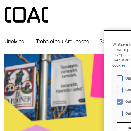
Vés al contingut
Uneix-te
Troba el teu Arquitecte
Serveis a Em
Utilitzem c
mostrar pu
navegació.
"Rebutjar" 
cookies
Gal
Ga
Ga
Gal
C