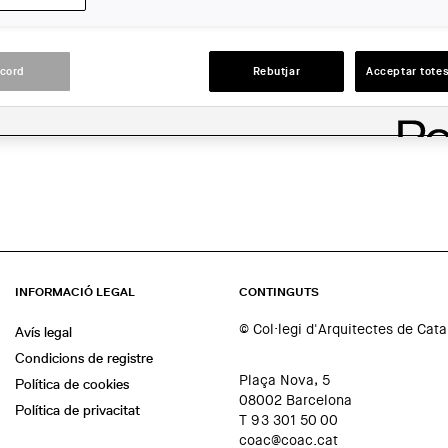
Barcelona
ACCIONS
acord
Rebutjar
Acceptar totes
INFORMACIÓ LEGAL
CONTINGUTS
© Col·legi d'Arquitectes de Cat
Avís legal
Condicions de registre
Plaça Nova, 5
Política de cookies
08002 Barcelona
Política de privacitat
T 93 301 50 00
coac@coac.cat