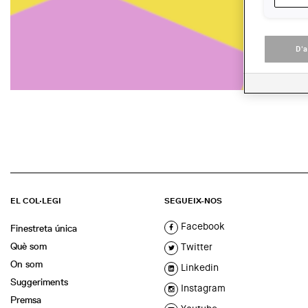
D'
EL COL·LEGI
SEGUEIX-NOS
Facebook
Finestreta única
Què som
Twitter
On som
Linkedin
Suggeriments
Instagram
Premsa