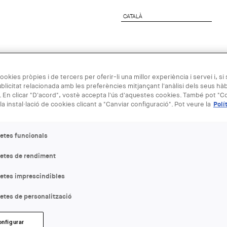
CATALÀ
CATALÀ
preses
Agenda Arquitectura
Next Generation
ookies pròpies i de tercers per oferir-li una millor experiència i servei i, si
blicitat relacionada amb les preferències mitjançant l'anàlisi dels seus hà
 En clicar "D'acord", vostè accepta l'ús d'aquestes cookies. També pot "Co
05 ABR - 31
la instal·lació de cookies clicant a "Canviar configuració". Pot veure la
Polí
Participa al
etes funcionals
«El millor d
letes de rendiment
letes imprescindibles
ENTITAT ORGANITZADORA
FAD
etes de personalització
LLOC:
onfigurar