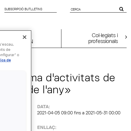
SUBSCRIPCIÓ BUTLLETINS
FORMULARI
DE CERCA
Col·legiats i
professionals
UIA2026BCN
 s'escau,
bits de
nfigurar" o
 MAI
tica de
 programa d'activitats de
isseny de l'any»
:
DATA:
2021-04-05 09:00
fins a
2021-05-31 00:00
ENLLAÇ: