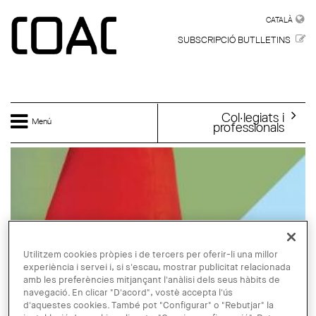
Vés al contingut
CATALÀ
CATALÀ
SUBSCRIPCIÓ BUTLLETINS
Col·legiats i
Menú
professionals
Utilitzem cookies pròpies i de tercers per oferir-li una millor
experiència i servei i, si s'escau, mostrar publicitat relacionada
amb les preferències mitjançant l'anàlisi dels seus hàbits de
navegació. En clicar "D'acord", vostè accepta l'ús
d'aquestes cookies. També pot "Configurar" o "Rebutjar" la