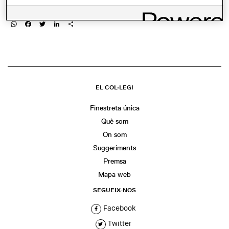
COMPARTIR
WhatsApp
Facebook
Twitter
LinkedIn
Share
EL COL·LEGI
Finestreta única
Què som
On som
Suggeriments
Premsa
Mapa web
SEGUEIX-NOS
Facebook
Twitter