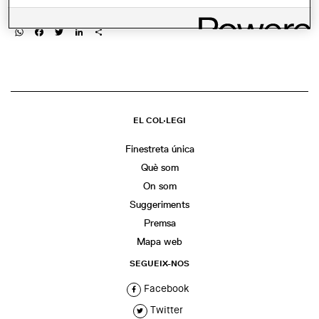
COMPARTIR
WhatsApp
Facebook
Twitter
LinkedIn
Share
EL COL·LEGI
Finestreta única
Què som
On som
Suggeriments
Premsa
Mapa web
SEGUEIX-NOS
Facebook
Twitter