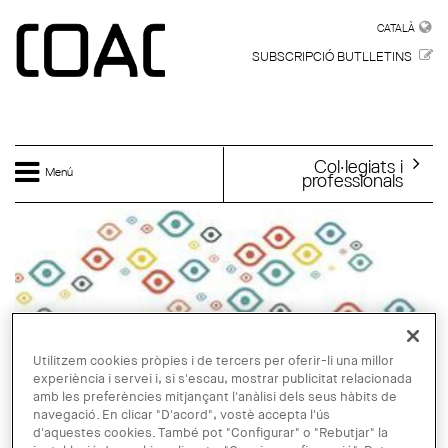
Vés al contingut
CATALÀ
CATALÀ
SUBSCRIPCIÓ BUTLLETINS
Col·legiats i
Menú
professionals
Utilitzem cookies pròpies i de tercers per oferir-li una millor
experiència i servei i, si s'escau, mostrar publicitat relacionada
amb les preferències mitjançant l'anàlisi dels seus hàbits de
navegació. En clicar "D'acord", vostè accepta l'ús
d'aquestes cookies. També pot "Configurar" o "Rebutjar" la