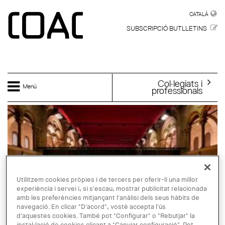
Vés al contingut
CATALÀ
CATALÀ
SUBSCRIPCIÓ BUTLLETINS
Col·legiats i
Menú
professionals
Utilitzem cookies pròpies i de tercers per oferir-li una millor
experiència i servei i, si s'escau, mostrar publicitat relacionada
amb les preferències mitjançant l'anàlisi dels seus hàbits de
navegació. En clicar "D'acord", vostè accepta l'ús
d'aquestes cookies. També pot "Configurar" o "Rebutjar" la