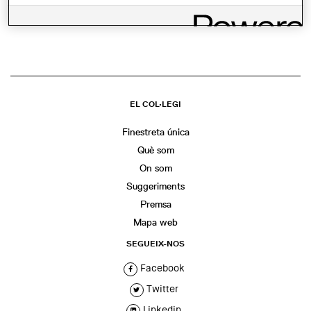
COMPARTIR
WhatsApp
Facebook
Twitter
LinkedIn
Share
EL COL·LEGI
Finestreta única
Què som
On som
Suggeriments
Premsa
Mapa web
SEGUEIX-NOS
Facebook
Twitter
Linkedin