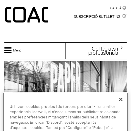
Vés al contingut
CATALÀ
CATALÀ
SUBSCRIPCIÓ BUTLLETINS
Col·legiats i
Menú
professionals
Utilitzem cookies pròpies i de tercers per oferir-li una millor
experiència i servei i, si s'escau, mostrar publicitat relacionada
amb les preferències mitjançant l'anàlisi dels seus hàbits de
navegació. En clicar "D'acord", vostè accepta l'ús
d'aquestes cookies. També pot "Configurar" o "Rebutjar" la