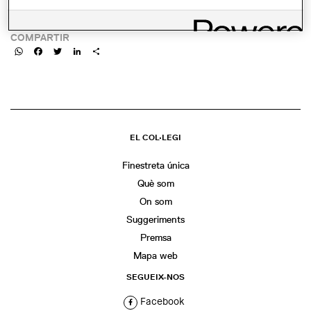
exploran-las-posibilidades-del-papel-paper-geographies
COMPARTIR
WhatsApp
Facebook
Twitter
LinkedIn
Share
EL COL·LEGI
Finestreta única
Què som
On som
Suggeriments
Premsa
Mapa web
SEGUEIX-NOS
Facebook