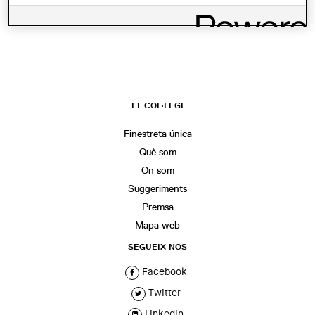
COMPARTIR
WhatsApp
Facebook
Twitter
LinkedIn
Share
EL COL·LEGI
Finestreta única
Què som
On som
Suggeriments
Premsa
Mapa web
SEGUEIX-NOS
Facebook
Twitter
Linkedin