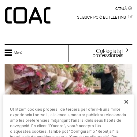
Vés al contingut
CATALÀ
CATALÀ
SUBSCRIPCIÓ BUTLLETINS
Col·legiats i
Menú
professionals
Utilitzem cookies pròpies i de tercers per oferir-li una millor
experiència i servei i, si s'escau, mostrar publicitat relacionada
amb les preferències mitjançant l'anàlisi dels seus hàbits de
navegació. En clicar "D'acord", vostè accepta l'ús
d'aquestes cookies. També pot "Configurar" o "Rebutjar" la