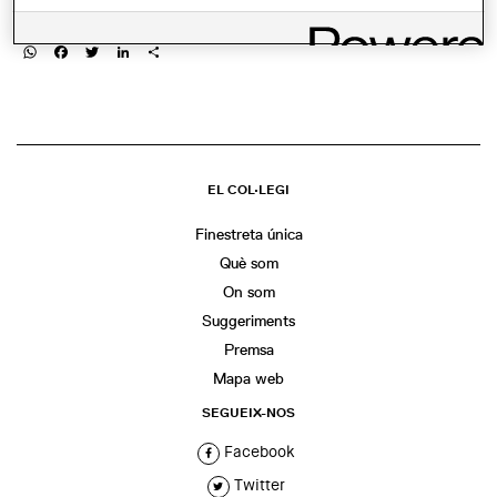
COMPARTIR
WhatsApp
Facebook
Twitter
LinkedIn
Share
EL COL·LEGI
Finestreta única
Què som
On som
Suggeriments
Premsa
Mapa web
SEGUEIX-NOS
Facebook
Twitter