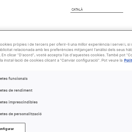
CATALÀ
CATALÀ
preses
Agenda Arquitectura
Next Generation
ookies pròpies i de tercers per oferir-li una millor experiència i servei i, si
blicitat relacionada amb les preferències mitjançant l'anàlisi dels seus hà
 En clicar "D'acord", vostè accepta l'ús d'aquestes cookies. També pot "Co
02 JUN - 29
la instal·lació de cookies clicant a "Canviar configuració". Pot veure la
Polí
Exposició: "E
etes funcionals
2021"
letes de rendiment
letes imprescindibles
ENTITAT ORGANITZADORA
FAD
etes de personalització
LLOC:
onfigurar