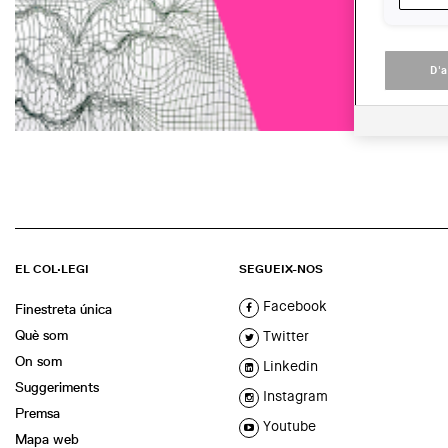
D'
EL COL·LEGI
SEGUEIX-NOS
Facebook
Finestreta única
Què som
Twitter
On som
Linkedin
Suggeriments
Instagram
Premsa
Youtube
Mapa web