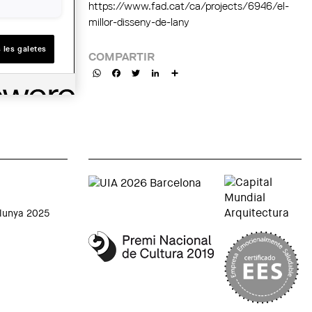
https://www.fad.cat/ca/projects/6946/el-
millor-disseny-de-lany
 les galetes
COMPARTIR
WhatsApp
Facebook
Twitter
LinkedIn
Share
alunya 2025