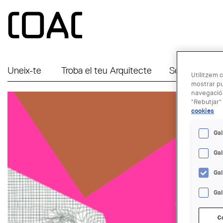
Vés al contingut
Uneix-te
Troba el teu Arquitecte
Serveis a Em
Utilitzem c
mostrar pu
navegació.
"Rebutjar" 
cookies
Gal
Ga
Ga
Gal
C