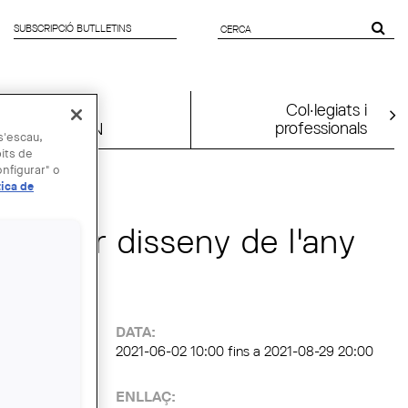
SUBSCRIPCIÓ BUTLLETINS
FORMULARI
DE CERCA
Col·legiats i
professionals
UIA2026BCN
 s'escau,
bits de
nfigurar" o
 AGO
tica de
l millor disseny de l'any
:
DATA:
2021-06-02 10:00
fins a
2021-08-29 20:00
ENLLAÇ: