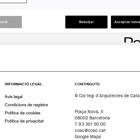
Barcelona
ACCIONS
acord
Rebutjar
Acceptar totes
INFORMACIÓ LEGAL
CONTINGUTS
© Col·legi d'Arquitectes de Cat
Avís legal
Condicions de registre
Plaça Nova, 5
Política de cookies
08002 Barcelona
Política de privacitat
T 93 301 50 00
coac@coac.cat
Google Maps