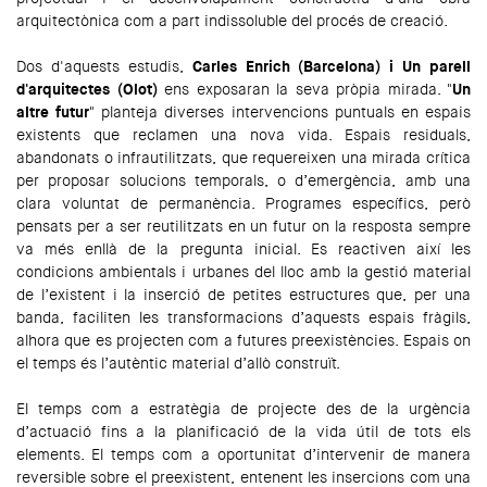
arquitectònica com a part indissoluble del procés de creació.
Dos d'aquests estudis,
Carles Enrich (Barcelona) i Un parell
d'arquitectes (Olot)
ens exposaran la seva pròpia mirada. "
Un
altre futur
" planteja diverses intervencions puntuals en espais
existents que reclamen una nova vida. Espais residuals,
abandonats o infrautilitzats, que requereixen una mirada crítica
per proposar solucions temporals, o d’emergència, amb una
clara voluntat de permanència. Programes específics, però
pensats per a ser reutilitzats en un futur on la resposta sempre
va més enllà de la pregunta inicial. Es reactiven així les
condicions ambientals i urbanes del lloc amb la gestió material
de l’existent i la inserció de petites estructures que, per una
banda, faciliten les transformacions d’aquests espais fràgils,
alhora que es projecten com a futures preexistències. Espais on
el temps és l’autèntic material d’allò construït.
El temps com a estratègia de projecte des de la urgència
d’actuació fins a la planificació de la vida útil de tots els
elements. El temps com a oportunitat d’intervenir de manera
reversible sobre el preexistent, entenent les insercions com una