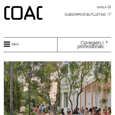
Vés al contingut
CATALÀ
CATALÀ
SUBSCRIPCIÓ BUTLLETINS
Col·legiats i
Menú
professionals