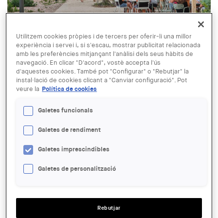
Utilitzem cookies pròpies i de tercers per oferir-li una millor
© Material de lo construido
experiència i servei i, si s'escau, mostrar publicitat relacionada
amb les preferències mitjançant l'anàlisi dels seus hàbits de
21 MAI - 20 JUL
navegació. En clicar "D'acord", vostè accepta l'ús
Exposició 'El Material de lo
d'aquestes cookies. També pot "Configurar" o "Rebutjar" la
construido'
instal·lació de cookies clicant a "Canviar configuració". Pot
veure la
Política de cookies
Galetes funcionals
ENTITAT ORGANITZADORA:
COAC
Galetes de rendiment
LLOC:
Galetes imprescindibles
Olot
ACCIONS
Galetes de personalització
SALA:
Delegació Garrotxa-Ripollès del COAC. Avinguda Onze de Setembre,
Rebutjar
13. Olot