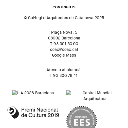
CONTINGUTS
© Col·legi d'Arquitectes de Catalunya 2025
Plaça Nova, 5
08002 Barcelona
T 93 301 50 00
coac@coac.cat
Google Maps
—
Atenció al ciutadà
T 93 306 78 41