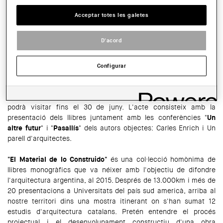
Acceptar totes les galetes
HORARI:
Des de l'exterior: cada dia. Des de l'interior: els dijous, de 9 a 14 h
D'acord
COMPARTIR
WhatsApp
Facebook
Twitter
LinkedIn
Share
Configurar
El
dimecres 21 de maig, a les 19 h
, s'inaugura l'exposició "
El
Material de lo Construido
" impulsada per
Saint-Gobain
, ubicada
a la seu de la Delegació Garrotxa-Ripollès del COAC, la qual es
podrà visitar fins el 30 de juny. L'acte consisteix amb la
presentació dels llibres juntament amb les conferències "
Un
altre futur
" i "
Pasallís
" dels autors objectes: Carles Enrich i Un
parell d'arquitectes.
"El Material de lo Construido"
és una col·lecció homònima de
llibres monogràfics que va néixer amb l'objectiu de difondre
l'arquitectura argentina, al 2015. Després de 13.000km i més de
20 presentacions a Universitats del país sud americà, arriba al
nostre territori dins una mostra itinerant on s'han sumat 12
estudis d'arquitectura catalans. Pretén entendre el procés
projectual i el desenvolupament constructiu d'una obra