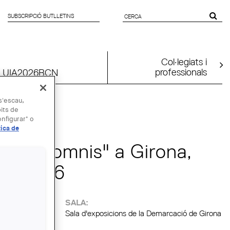
SUBSCRIPCIÓ BUTLLETINS
FORMULARI
DE CERCA
Col·legiats i
professionals
UIA2026BCN
 s'escau,
bits de
MAI
nfigurar" o
tica de
trapasomnis" a Girona,
ors 2016
:
SALA:
Sala d'exposicions de la Demarcació de Girona