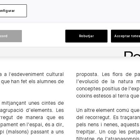
LLOC:
onfigurar
Girona
ACCIONS
acord
Rebutjar
Acceptar totes
 a l'esdeveniment cultural
proposta. Les flors de p
 que han fet els alumnes de
l’evolució de la natura m
conceptes positius de l’exp
coixins estesos al terra que
t mitjançant unes cintes de
agrupació d’elements. Les
Un altre element comú que 
corregut de manera que es
del recorregut. Es traçara
pament en l’espai, és a dir,
pels nens i nenes, aques
ipi (malsons) passant a uns
trepitjar. Un cop les petj
filtratge de l’atrapasomni