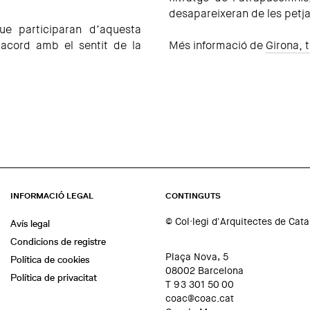
desapareixeran de les petja
ue participaran d’aquesta
’acord amb el sentit de la
Més informació de
Girona, 
INFORMACIÓ LEGAL
CONTINGUTS
© Col·legi d'Arquitectes de Cat
Avís legal
Condicions de registre
Plaça Nova, 5
Política de cookies
08002 Barcelona
Política de privacitat
T 93 301 50 00
coac@coac.cat