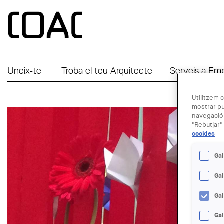
Vés al contingut
Uneix-te
Troba el teu Arquitecte
Serveis a Em
Utilitzem c
mostrar pu
navegació.
"Rebutjar" 
cookies
Gal
Ga
Ga
Gal