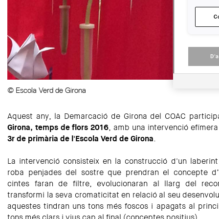
C
D'
© Escola Verd de Girona
Aquest any, la Demarcació de Girona del COAC participa
Girona, temps de flors 2016
, amb una intervenció efímera
3r de primària de l'Escola Verd de Girona
.
La intervenció consisteix en la construcció d'un laberin
roba penjades del sostre que prendran el concepte d’
cintes faran de filtre, evolucionaran al llarg del re
transformi la seva cromaticitat en relació al seu desenvolu
aquestes tindran uns tons més foscos i apagats al princ
tons més clars i vius cap al final (conceptes positius).