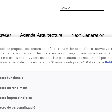
CATALÀ
CATALÀ
preses
Agenda Arquitectura
Next Generation
ookies pròpies i de tercers per oferir-li una millor experiència i servei i, si
blicitat relacionada amb les preferències mitjançant l'anàlisi dels seus hà
07 MAI - 15 
 En clicar "D'acord", vostè accepta l'ús d'aquestes cookies. També pot "Co
la instal·lació de cookies clicant a "Canviar configuració". Pot veure la
Polí
Exposició "A
etes funcionals
Temps de fl
letes de rendiment
letes imprescindibles
ENTITAT ORGANITZADORA
COAC
etes de personalització