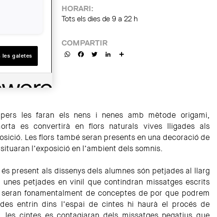
HORARI:
Tots els dies de 9 a 22 h
COMPARTIR
WhatsApp
Facebook
Twitter
LinkedIn
Share
 les galetes
apers les faran els nens i nenes amb mètode origami,
orta es convertirà en flors naturals vives lligades als
osició. Les flors també seran presents en una decoració de
 situaran l’exposició en l’ambient dels somnis.
és present als dissenys dels alumnes són petjades al llarg
n unes petjades en vinil que contindran missatges escrits
ts seran fonamentalment de conceptes de por que podrem
ades entrin dins l’espai de cintes hi haurà el procés de
s, les cintes es contagiaran dels missatges negatius que