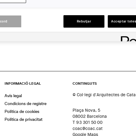
Barcelona
ACCIONS
acord
Rebutjar
Acceptar totes
INFORMACIÓ LEGAL
CONTINGUTS
© Col·legi d'Arquitectes de Cat
Avís legal
Condicions de registre
Plaça Nova, 5
Política de cookies
08002 Barcelona
Política de privacitat
T 93 301 50 00
coac@coac.cat
Google Maps