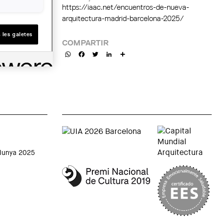
https://iaac.net/encuentros-de-nueva-
arquitectura-madrid-barcelona-2025/
 les galetes
COMPARTIR
WhatsApp
Facebook
Twitter
LinkedIn
Share
alunya 2025