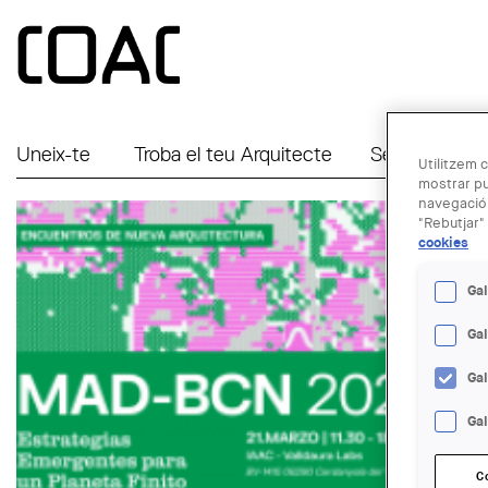
Vés al contingut
Uneix-te
Troba el teu Arquitecte
Serveis a Em
Utilitzem c
mostrar pu
navegació.
"Rebutjar" 
cookies
Gal
Ga
Ga
Gal
C