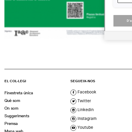
D'
EL COL·LEGI
SEGUEIX-NOS
Facebook
Finestreta única
Què som
Twitter
On som
Linkedin
Suggeriments
Instagram
Premsa
Youtube
Mapa web