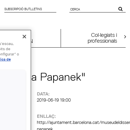
SUBSCRIPCIÓ BUTLLETINS
FORMULARI
DE CERCA
Col·legiats i
professionals
UIA2026BCN
 s'escau,
bits de
nfigurar" o
tica de
 "La via Papanek"
:
DATA:
2019-06-19 19:00
ENLLAÇ:
http://ajuntament.barcelona.cat/museudeldissen
papanek