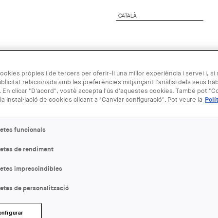
CATALÀ
CATALÀ
preses
Agenda Arquitectura
Next Generation
ookies pròpies i de tercers per oferir-li una millor experiència i servei i, si
blicitat relacionada amb les preferències mitjançant l'anàlisi dels seus hà
 En clicar "D'acord", vostè accepta l'ús d'aquestes cookies. També pot "Co
19 JUN
la instal·lació de cookies clicant a "Canviar configuració". Pot veure la
Polí
Conferència:
etes funcionals
letes de rendiment
ENTITAT ORGANITZADORA
Museu del Disseny
letes imprescindibles
etes de personalització
LLOC:
Barcelona
onfigurar