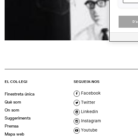
D'
EL COL·LEGI
SEGUEIX-NOS
Facebook
Finestreta única
Què som
Twitter
On som
Linkedin
Suggeriments
Instagram
Premsa
Youtube
Mapa web