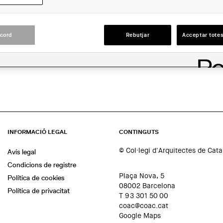
ACCIONS
acord
Rebutjar
Acceptar totes
INFORMACIÓ LEGAL
CONTINGUTS
© Col·legi d'Arquitectes de Cat
Avís legal
Condicions de registre
Plaça Nova, 5
Política de cookies
08002 Barcelona
Política de privacitat
T 93 301 50 00
coac@coac.cat
Google Maps