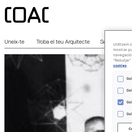
Vés al contingut
Uneix-te
Troba el teu Arquitecte
Serveis a Em
Utilitzem c
mostrar pu
navegació.
"Rebutjar" 
cookies
Gal
Ga
Ga
Gal
C