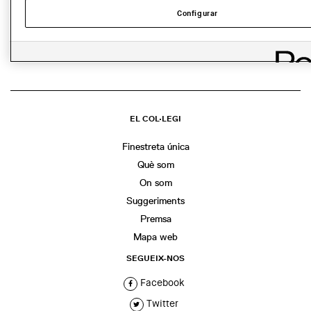
Configurar
COMPARTIR
WhatsApp
Facebook
Twitter
LinkedIn
Share
EL COL·LEGI
Finestreta única
Què som
On som
Suggeriments
Premsa
Mapa web
SEGUEIX-NOS
Facebook
Twitter