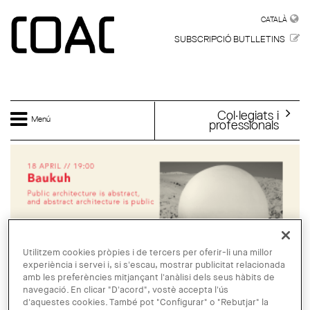
Vés al contingut
CATALÀ
CATALÀ
SUBSCRIPCIÓ BUTLLETINS
Col·legiats i
Menú
professionals
Utilitzem cookies pròpies i de tercers per oferir-li una millor
experiència i servei i, si s'escau, mostrar publicitat relacionada
amb les preferències mitjançant l'anàlisi dels seus hàbits de
navegació. En clicar "D'acord", vostè accepta l'ús
d'aquestes cookies. També pot "Configurar" o "Rebutjar" la