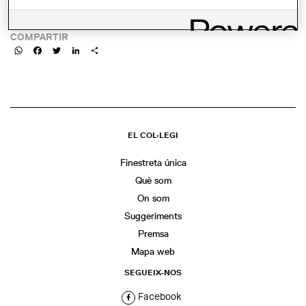
despatx-italia-fundadors-de-la-revista-san-rocco-foros
COMPARTIR
WhatsApp
Facebook
Twitter
LinkedIn
Share
EL COL·LEGI
Finestreta única
Què som
On som
Suggeriments
Premsa
Mapa web
SEGUEIX-NOS
Facebook