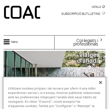
Vés al contingut
CATALÀ
CATALÀ
SUBSCRIPCIÓ BUTLLETINS
Col·legiats i
Menú
professionals
Utilitzem cookies pròpies i de tercers per oferir-li una millor
experiència i servei i, si s'escau, mostrar publicitat relacionada
amb les preferències mitjançant l'anàlisi dels seus hàbits de
navegació. En clicar "D'acord", vostè accepta l'ús
d'aquestes cookies. També pot "Configurar" o "Rebutjar" la