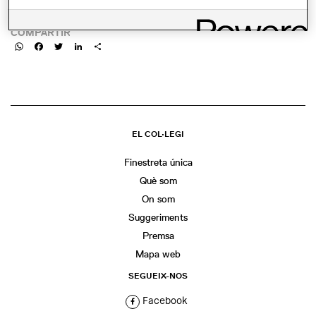
https://miesbcn.com/ca/calendari/56950/
COMPARTIR
WhatsApp
Facebook
Twitter
LinkedIn
Share
EL COL·LEGI
Finestreta única
Què som
On som
Suggeriments
Premsa
Mapa web
SEGUEIX-NOS
Facebook