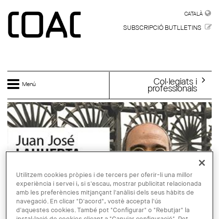
Vés al contingut
CATALÀ
CATALÀ
SUBSCRIPCIÓ BUTLLETINS
Col·legiats i
Menú
professionals
Utilitzem cookies pròpies i de tercers per oferir-li una millor
experiència i servei i, si s'escau, mostrar publicitat relacionada
amb les preferències mitjançant l'anàlisi dels seus hàbits de
navegació. En clicar "D'acord", vostè accepta l'ús
d'aquestes cookies. També pot "Configurar" o "Rebutjar" la