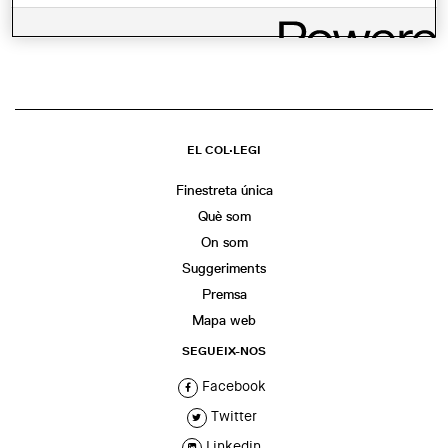
COMPARTIR
WhatsApp
Facebook
Twitter
LinkedIn
Share
EL COL·LEGI
Finestreta única
Què som
On som
Suggeriments
Premsa
Mapa web
SEGUEIX-NOS
Facebook
Twitter
Linkedin