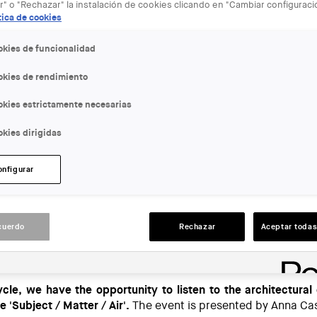
r" o "Rechazar" la instalación de cookies clicando en "Cambiar configurac
tica de cookies
okies de funcionalidad
okies de rendimiento
okies estrictamente necesarias
kies dirigidas
tguarda-conferencia-arqbag/
onfigurar
cuerdo
Rechazar
Aceptar todas
ria / Aire
e, we have the opportunity to listen to the architectural
 'Subject / Matter / Air'.
The event is presented by Anna Cas