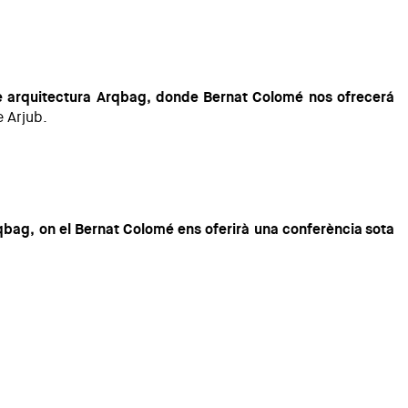
e arquitectura
Arqbag
, donde Bernat Colomé nos ofrecerá
 Arjub.
qbag
, on el Bernat Colomé ens oferirà una conferència sota