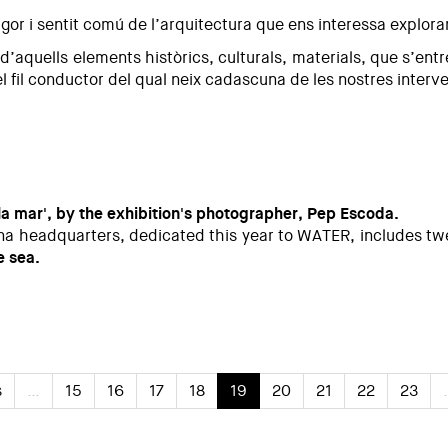
rigor i sentit comú de l’arquitectura que ens interessa explora
d’aquells elements històrics, culturals, materials, que s’ent
el fil conductor del qual neix cadascuna de les nostres inter
 la mar', by the exhibition's photographer, Pep Escoda.
agona headquarters, dedicated this year to WATER, includes 
e sea.
Sea'
s
…
15
16
17
18
19
20
21
22
23