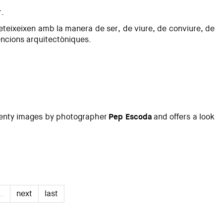
r.
reteixeixen amb la manera de ser, de viure, de conviure, de
vencions arquitectòniques.
twenty images by photographer
Pep Escoda
and offers a look
…
next
last