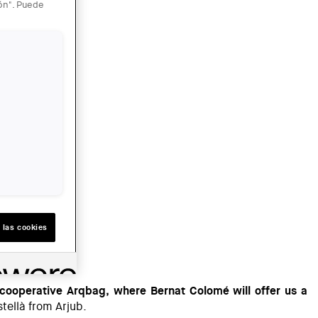
ión". Puede
 las cookies
 cooperative
Arqbag
, where Bernat Colomé will offer us a
tellà from Arjub.