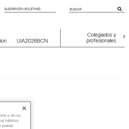
SUSCRIPCIÓN BOLETINES
SEARCH
FORM
Colegiados y
profesionales
ion
UIA2026BCN
cio y, en su
sus hábitos
én puede