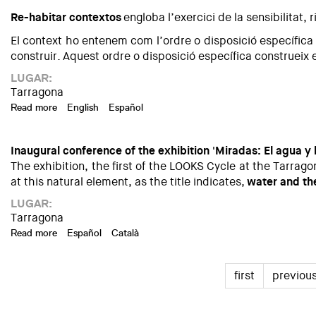
Re-habitar contextos
engloba l’exercici de la sensibilitat, 
El context ho entenem com l’ordre o disposició específica 
construir. Aquest ordre o disposició específica construeix 
LUGAR:
Tarragona
Read more
about RE-Habitar contextos
English
Español
Inaugural conference of the exhibition 'Miradas: El agua y
The exhibition, the first of the LOOKS Cycle at the Tarr
at this natural element, as the title indicates,
water and th
LUGAR:
Tarragona
Read more
about Inauguration of the exhibition 'Looks: Water and the 
Español
Català
first
previou