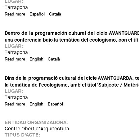
LUGAR:
Tarragona
Read more
about Avantguarda | [C] Conference | Arqbag · 'Subject / M
Español
Català
Dentro de la programación cultural del ciclo AVANTGUAR
una conferencia bajo la temática del ecologismo, con el títu
LUGAR:
Tarragona
Read more
about Avantguarda | [C] Conferencia | Arqbag · 'Sujeto / Ma
English
Català
Dins de la programació cultural del cicle AVANTGUARDA, te
la temàtica de l'ecologisme, amb el títol 'Subjecte / Matèria
LUGAR:
Tarragona
Read more
about Avantguarda | [C] Conferència | Arqbag · 'Subjecte / 
English
Español
ENTIDAD ORGANIZADORA:
Centre Obert d’Arquitectura
TIPUS D'ACTE: