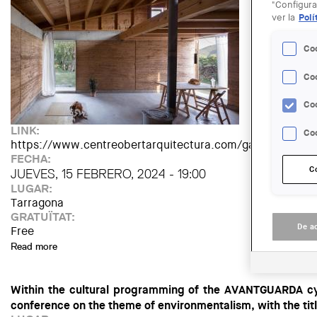
"Configura
ver la
Polí
Co
Co
Co
LINK:
Coo
https://www.centreobertarquitectura.com/gaudeix/avan
FECHA:
C
JUEVES, 15 FEBRERO, 2024 - 19:00
LUGAR:
Tarragona
GRATUÏTAT:
De a
Free
Read more
about Avantguarda | Conferència d'Arqbag: Subjecte / Matè
Within the cultural programming of the AVANTGUARDA cycl
conference on the theme of environmentalism, with the title