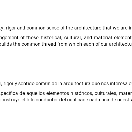
i la mar'
y, rigor and common sense of the architecture that we are in
gement of those historical, cultural, and material elements
t builds the common thread from which each of our architectur
d, rigor y sentido común de la arquitectura que nos interesa e
ecífica de aquellos elementos históricos, culturales, materi
a construye el hilo conductor del cual nace cada una de nuest