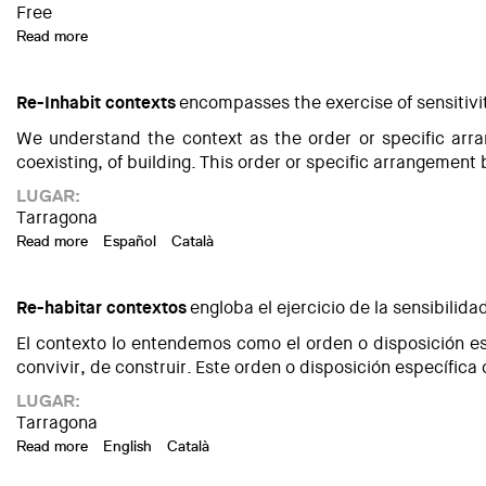
Free
Read more
about Conferència inaugural de l'exposició 'Mirades: L'aigua 
Re-Inhabit contexts
encompasses the exercise of sensitivit
We understand the context as the order or specific arran
coexisting, of building. This order or specific arrangemen
LUGAR:
Tarragona
Read more
about RE-Inhabit contexts
Español
Català
Re-habitar contextos
engloba el ejercicio de la sensibilida
El contexto lo entendemos como el orden o disposición esp
convivir, de construir. Este orden o disposición específic
LUGAR:
Tarragona
Read more
about RE-Habitar contextos
English
Català