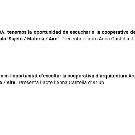
atter / Air'
DA, tenemos la oportunidad de escuchar a la cooperativa d
lo 'Sujeto / Materia / Aire'.
Presenta el acto Anna Castellà de
teria / Aire'
nim l'oportunitat d'escoltar la cooperativa d'arquitectura
Ar
 / Aire'
. Presenta l’acte l'Anna Castellà d’Arjub.
Matèria / Aire'