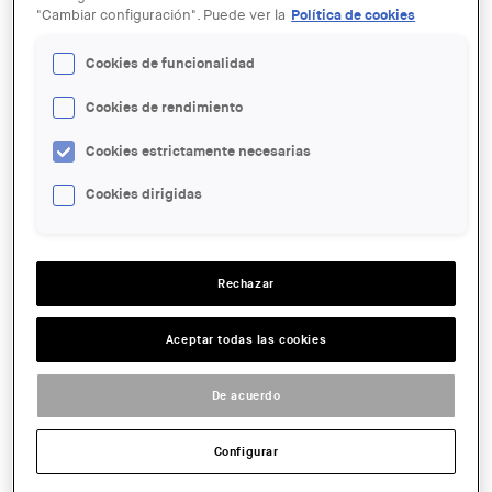
"Cambiar configuración". Puede ver la
Política de cookies
Cookies de funcionalidad
Cookies de rendimiento
19 NOV
«El conflicte capital-alimentació»
Cookies estrictamente necesarias
amb Carolyn Steel
Cookies dirigidas
ENTIDAD ORGANIZADORA:
Vàries entitats
Rechazar
ACCIONES
Aceptar todas las cookies
FECHA:
De acuerdo
2024-11-19 19:00
LINK:
Configurar
COMPARTIR