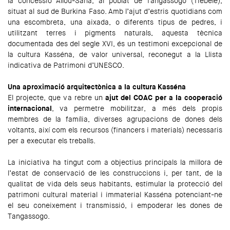
la concessió Allou-Sana, al poblat de Tangassogo (Tiébélé),
situat al sud de Burkina Faso. Amb l’ajut d’estris quotidians com
una escombreta, una aixada, o diferents tipus de pedres, i
utilitzant terres i pigments naturals, aquesta tècnica
documentada des del segle XVI, és un testimoni excepcional de
la cultura Kasséna, de valor universal, reconegut a la Llista
indicativa de Patrimoni d’UNESCO.
Una aproximació arquitectònica a la cultura Kasséna
El projecte, que va rebre un
ajut del COAC
per a la cooperació
internacional
,
va permetre mobilitzar, a més dels propis
membres de la família, diverses agrupacions de dones dels
voltants, així com els recursos (financers i materials) necessaris
per a executar els treballs.
La iniciativa ha tingut com a objectius principals la millora de
l’estat de conservació de les construccions i, per tant, de la
qualitat de vida dels seus habitants, estimular la protecció del
patrimoni cultural material i immaterial Kasséna potenciant-ne
el seu coneixement i transmissió, i empoderar les dones de
Tangassogo.