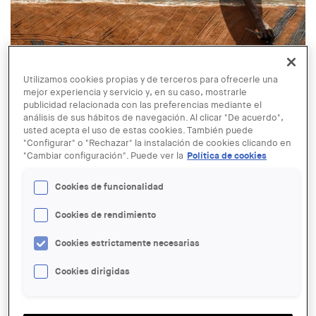
Utilizamos cookies propias y de terceros para ofrecerle una
mejor experiencia y servicio y, en su caso, mostrarle
© Anna Mas
publicidad relacionada con las preferencias mediante el
análisis de sus hábitos de navegación. Al clicar "De acuerdo",
usted acepta el uso de estas cookies. También puede
04 MAR
Presentació del documental
"Configurar" o "Rechazar" la instalación de cookies clicando en
"Cambiar configuración". Puede ver la
Política de cookies
"Tangassogo. Cuidem la casa", amb
motiu del Dia de la Dona
Cookies de funcionalidad
Cookies de rendimiento
ENTIDAD ORGANIZADORA:
Cookies estrictamente necesarias
COAC
Cookies dirigidas
LUGAR:
Barcelona
ACCIONES