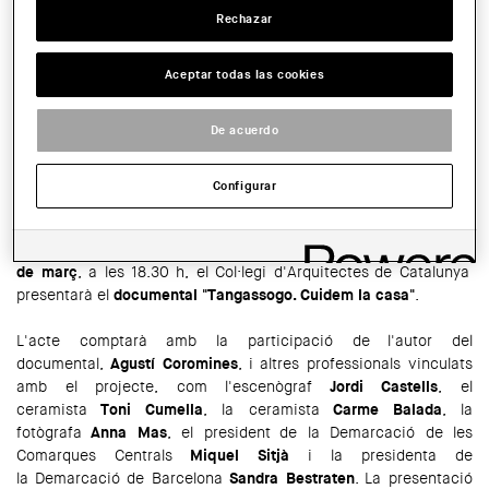
Rechazar
SALA:
Aceptar todas las cookies
Sala d'actes del COAC
HORARIO:
De acuerdo
18.30 h
COMPARTIR
Configurar
WhatsApp
Facebook
Twitter
LinkedIn
Share
En el marc del Dia Internacional de la Dona, el pròxim
dilluns 4
de març
, a les 18.30 h, el Col·legi d'Arquitectes de Catalunya
presentarà el
documental "Tangassogo. Cuidem la casa"
.
L'acte comptarà amb la participació de l'autor del
documental,
Agustí Coromines
,
i altres professionals vinculats
amb el projecte, com l'escenògraf
Jordi Castells
, el
ceramista
Toni Cumella
, la ceramista
Carme Balada
, la
fotògrafa
Anna Mas
, el president
de la Demarcació de les
Comarques Centrals
Miquel Sitjà
i la presidenta de
la
Demarcació de Barcelona
Sandra Bestraten
.
La presentació