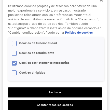
Utilizamos cookies propias y de terceros para ofrecerle una
mejor experiencia y servicio y, en su caso, mostrarle
publicidad relacionada con las preferencias mediante el
análisis de sus hábitos de navegación. Al clicar "De acuerdo",
usted acepta el uso de estas cookies. También puede
"Configurar" o "Rechazar" la instalación de cookies clicando en
"Cambiar configuración". Puede ver la
Política de cookies
© Col·legi d'Arquitectes de Catalunya (COAC)
Cookies de funcionalidad
26 MAY - 30 JUN
Exposició: "Arquitectures
Cookies de rendimiento
desaparegudes"
Cookies estrictamente necesarias
Cookies dirigidas
ENTIDAD ORGANIZADORA:
COAC
LUGAR:
Rechazar
Terrassa
ACCIONES
Aceptar todas las cookies