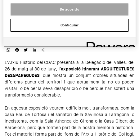
SALA:
De acuerdo
Sala d'exposicions de la Delegació del Vallès
Configurar
HORARIO:
De dilluns a divendres de 8:30 a 14:30 h
COMPARTIR
WhatsApp
Facebook
Twitter
LinkedIn
Share
L’Arxiu Històric del COAC presenta a la Delegació del Vallès, del
26 de maig al 30 de juny, l’
exposició itinerant ARQUITECTURES
DESAPAREGUDES
, que mostra un conjunt d’obres situades en
diferents punts del territori i que actualment ja no es poden
visitar, o bé per la seva desaparició o bé perquè han sofert una
transformació considerable.
En aquesta exposició veurem edificis molt transformats, com la
casa Bau de Tortosa i el sanatori de la Savinosa a Tarragona, o
inexistents, com la Sala Athenea de Girona o la Casa Gibert de
Barcelona, però que formen part de la nostra memòria històrica.
Tot el material forma part del fons de l’Arxiu Històric del Col·legi,