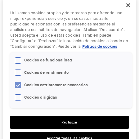
Utilizamos cookies propias y de terceros para ofrecerle una
mejor experiencia y servicio y, en su caso, mostrarle
publicidad relacionada con las preferencias mediante el
análisis de sus hábitos de navegación. Al clicar "De acuerdo",
usted acepta el uso de estas cookies. También puede
"Configurar" o "Rechazar" la instalación de cookies clicando en
© Michael Moran
"Cambiar configuración". Puede ver la
Política de cookies
17 NOV - 12 ENE
Cookies de funcionalidad
Interior Exterior / Inside Outside
Cookies de rendimiento
Cookies estrictamente necesarias
ENTIDAD ORGANIZADORA:
COAC
Cookies dirigidas
LUGAR:
Tarragona
ACCIONES
Rechazar
Aceptar todas las cookies
SALA: