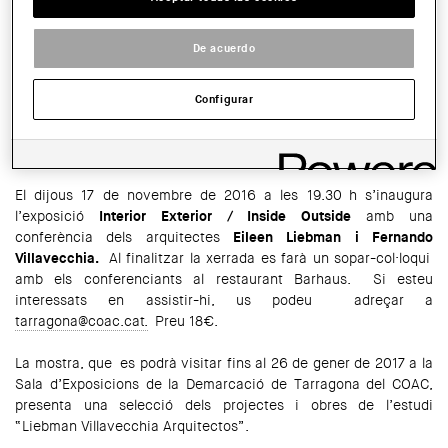
Sala d'Exposicions de la Demarcació de Tarragona del COAC
De acuerdo
HORARIO:
Dilluns, dimecres i divendres, de 8 a 15 h Dimarts i dijous, de 8 a 18 h
Dissabtes, diumenges i festius, tancat
Configurar
COMPARTIR
WhatsApp
Facebook
Twitter
LinkedIn
Share
El dijous 17 de novembre de 2016 a les 19.30 h s’inaugura
l’exposició
Interior Exterior / Inside Outside
amb una
conferència dels arquitectes
Eileen Liebman i Fernando
Villavecchia.
Al finalitzar la xerrada es farà un sopar-col·loqui
amb els conferenciants al restaurant Barhaus. Si esteu
interessats en assistir-hi, us podeu adreçar a
tarragona@coac.cat.
Preu 18€.
La mostra, que es podrà visitar fins al 26 de gener de 2017 a la
Sala d’Exposicions de la Demarcació de Tarragona del COAC,
presenta una selecció dels projectes i obres de l’estudi
“Liebman Villavecchia Arquitectos”.