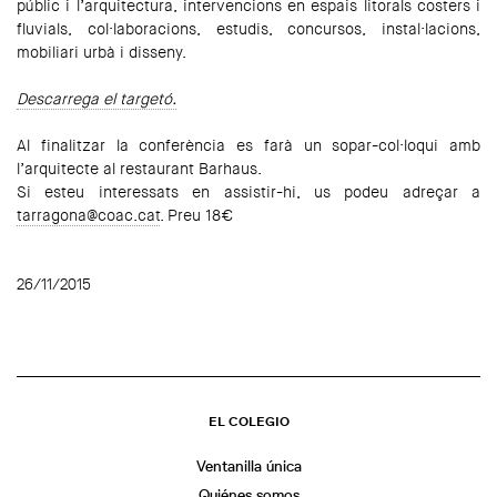
públic i l’arquitectura, intervencions en espais litorals costers i
fluvials, col·laboracions, estudis, concursos, instal·lacions,
mobiliari urbà i disseny.
Descarrega el targetó.
Al finalitzar la conferència es farà un sopar-col·loqui amb
l’arquitecte al restaurant Barhaus.
Si esteu interessats en assistir-hi, us podeu adreçar a
tarragona@coac.cat
. Preu 18€
26/11/2015
EL COLEGIO
Ventanilla única
Quiénes somos