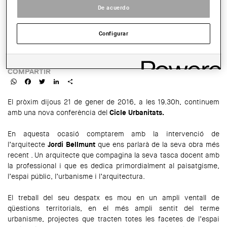
De acuerdo
SALA:
Sala d'Actes COAC Tarragona
Configurar
HORARIO:
19.30h
COMPARTIR
WhatsApp
Facebook
Twitter
LinkedIn
Share
El pròxim dijous 21 de gener de 2016, a les 19.30h, continuem
amb una nova conferència del
Cicle Urbanitats.
En aquesta ocasió comptarem amb la intervenció de
l’arquitecte
Jordi Bellmunt
que ens parlarà de la seva obra més
recent . Un arquitecte que compagina la seva tasca docent amb
la professional i que es dedica primordialment al paisatgisme,
l’espai públic, l’urbanisme i l’arquitectura.
El treball del seu despatx es mou en un ampli ventall de
qüestions territorials, en el més ampli sentit del terme
urbanisme, projectes que tracten totes les facetes de l’espai