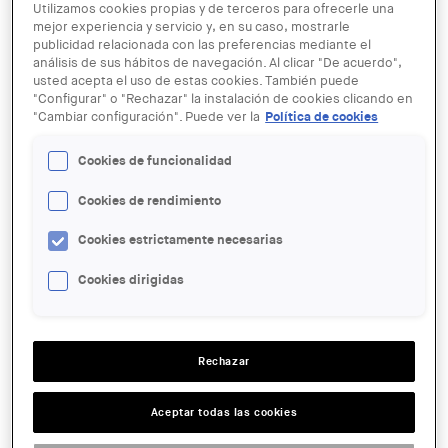
Utilizamos cookies propias y de terceros para ofrecerle una
mejor experiencia y servicio y, en su caso, mostrarle
publicidad relacionada con las preferencias mediante el
análisis de sus hábitos de navegación. Al clicar "De acuerdo",
usted acepta el uso de estas cookies. También puede
"Configurar" o "Rechazar" la instalación de cookies clicando en
"Cambiar configuración". Puede ver la
Política de cookies
Jordi Bellmunt
Cookies de funcionalidad
21 ENE
Cookies de rendimiento
Cicle Urbanitats. Conferència de
Jordi Bellmunt
Cookies estrictamente necesarias
Cookies dirigidas
ENTIDAD ORGANIZADORA:
COAC
LUGAR:
Rechazar
Tarragona
Aceptar todas las cookies
ACCIONES