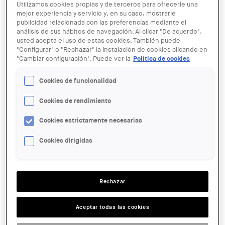
Utilizamos cookies propias y de terceros para ofrecerle una
mejor experiencia y servicio y, en su caso, mostrarle
publicidad relacionada con las preferencias mediante el
análisis de sus hábitos de navegación. Al clicar "De acuerdo",
usted acepta el uso de estas cookies. También puede
"Configurar" o "Rechazar" la instalación de cookies clicando en
"Cambiar configuración". Puede ver la
Política de cookies
© Kippelboy (wikimedia)
Cookies de funcionalidad
06 SEP
Cookies de rendimiento
Visita de la AADIPA a Balaguer,
Torà, Iesso-Guissona y Pla d’Almatà
Cookies estrictamente necesarias
Cookies dirigidas
ENTIDAD ORGANIZADORA:
COAC
LUGAR:
Rechazar
Lleida
Aceptar todas las cookies
ACCIONES