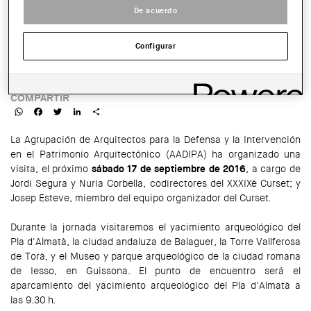
De acuerdo
SALA:
Yacimiento arqueológico del Pla d'Almatà
Configurar
HORARIO:
De 9.30 a 19.30 h
COMPARTIR
WhatsApp
Facebook
Twitter
LinkedIn
Share
La Agrupación de Arquitectos para la Defensa y la Intervención
en el Patrimonio Arquitectónico (AADIPA) ha organizado una
visita, el próximo
sábado 17 de septiembre de 2016
, a cargo de
Jordi Segura y Nuria Corbella, codirectores del XXXIXè Curset; y
Josep Esteve, miembro del equipo organizador del Curset.
Durante la jornada visitaremos el yacimiento arqueológico del
Pla d'Almatà, la ciudad andaluza de Balaguer, la Torre Vallferosa
de Torà, y el Museo y parque arqueológico de la ciudad romana
de Iesso, en Guissona. El punto de encuentro será el
aparcamiento del yacimiento arqueológico del Pla d'Almatà a
las 9.30 h.