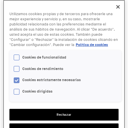
Utilizamos cookies propias y de terceros para ofrecerle una
mejor experiencia y servicio y, en su caso, mostrarle
publicidad relacionada con las preferencias mediante el
análisis de sus hábitos de navegación. Al clicar "De acuerdo",
usted acepta el uso de estas cookies. También puede
"Configurar" o "Rechazar" la instalación de cookies clicando en
© Col·legi d'Arquitectes de Catalunya (COAC)
"Cambiar configuración". Puede ver la
Política de cookies
09 OCT
Cookies de funcionalidad
TRAVEL RETAIL: Tokyo
Cookies de rendimiento
ENTIDAD ORGANIZADORA:
Cookies estrictamente necesarias
COAC
Cookies dirigidas
LUGAR:
Barcelona
ACCIONES
Rechazar
SALA: