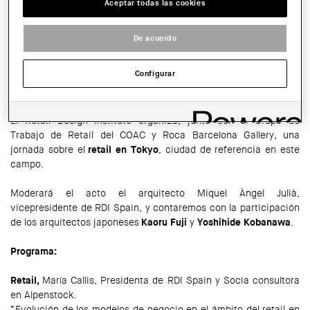
Aceptar todas las cookies
Roca Barcelona Gallery (c. Joan Güell 211-213)
HORARIO:
De acuerdo
19 a 21 h
Configurar
COMPARTIR
WhatsApp
Facebook
Twitter
LinkedIn
Share
El Retail Design Institute organiza, junto con el Grupo de
Trabajo de Retail del COAC y Roca Barcelona Gallery, una
jornada sobre el
retail en Tokyo
, ciudad de referencia en este
campo.
Moderará el acto el arquitecto Miquel Àngel Julià,
vicepresidente de RDI Spain, y contaremos con la participación
de los arquitectos japoneses
Kaoru Fuji
y
Yoshihide Kobanawa
.
Programa:
Retail,
María Callis, Presidenta de RDI Spain y Socia consultora
en Alpenstock.
“Evolución de los modelos de negocio en el ámbito del retail en