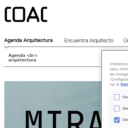
Skip to main content
Agenda Arquitectura
Encuentra Arquitecto
Ú
Agenda <br>
arquitectura
Utilizamos
caso, most
de navegac
"Configura
ver la
Polí
Co
Co
Co