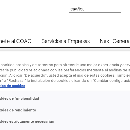
ESPAÑOL
ESPAÑOL
nete al COAC
Servicios a Empresas
Next Genera
 cookies propias y de terceros para ofrecerle una mejor experiencia y servi
rarle publicidad relacionada con las preferencias mediante el análisis de 
ión. Al clicar "De acuerdo", usted acepta el uso de estas cookies. Tambi
r" o "Rechazar" la instalación de cookies clicando en "Cambiar configurac
22 ENE - 15
tica de cookies
okies de funcionalidad
Miradas: El 
okies de rendimiento
okies estrictamente necesarias
ENTIDAD ORGANIZADORA:
COAC