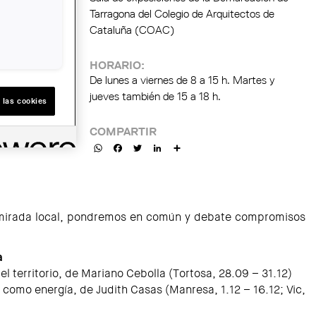
Tarragona del Colegio de Arquitectos de
Cataluña (COAC)
HORARIO:
De lunes a viernes de 8 a 15 h. Martes y
jueves también de 15 a 18 h.
 las cookies
COMPARTIR
WhatsApp
Facebook
Twitter
LinkedIn
Share
mirada local, pondremos en común y debate compromisos
a
 territorio, de Mariano Cebolla (Tortosa, 28.09 – 31.12)
a como energía, de Judith Casas (Manresa, 1.12 – 16.12; Vic,