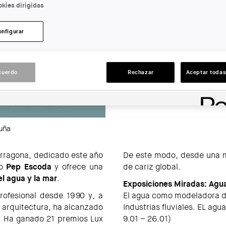
kies dirigidas
LUGAR:
onfigurar
Tarragona
ACCIONES
cuerdo
Rechazar
Aceptar todas
luña
arragona, dedicado este año
De este modo, desde una 
fo
Pep Escoda
y ofrece una
de cariz global.
el agua y la mar
.
Exposiciones Miradas: Agu
rofesional desde 1990 y, a
El agua como modeladora del
y arquitectura, ha alcanzado
Industrias fluviales. EL agu
s. Ha ganado 21 premios Lux
9.01 – 26.01)