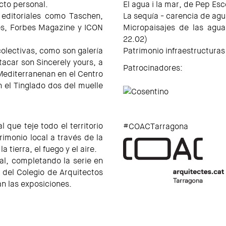
ecto personal.
El agua i la mar, de Pep Es
 editoriales como Taschen,
La sequía - carencia de agu
s, Forbes Magazine y ICON
Micropaisajes de las agua
22.02)
olectivas, como son galería
Patrimonio infraestructuras
acar son Sincerely yours, a
Patrocinadores:
 Mediterranenan en el Centro
el Tinglado dos del muelle
 que teje todo el territorio
#COACTarragona
imonio local a través de la
 tierra, el fuego y el aire.
l, completando la serie en
 del Colegio de Arquitectos
án las exposiciones.