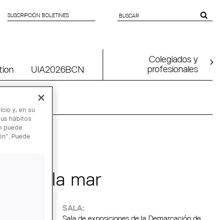
SUSCRIPCIÓN BOLETINES
SEARCH
FORM
Colegiados y
profesionales
tion
UIA2026BCN
cio y, en su
sus hábitos
én puede
ión". Puede
 MAR
agua y la mar
SALA:
Sala de exposiciones de la Demarcación de