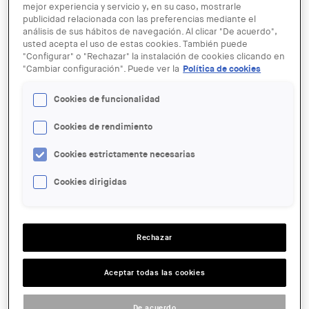
mejor experiencia y servicio y, en su caso, mostrarle
publicidad relacionada con las preferencias mediante el
análisis de sus hábitos de navegación. Al clicar "De acuerdo",
usted acepta el uso de estas cookies. También puede
"Configurar" o "Rechazar" la instalación de cookies clicando en
"Cambiar configuración". Puede ver la
Política de cookies
Cookies de funcionalidad
28 DIC - 07 ENE
Más maquetas de "La ciudad ideal"
Cookies de rendimiento
Cookies estrictamente necesarias
ENTIDAD ORGANIZADORA:
COAC
Cookies dirigidas
LUGAR:
Barcelona
Rechazar
ACCIONES
Aceptar todas las cookies
SALA:
espai Picasso
De acuerdo