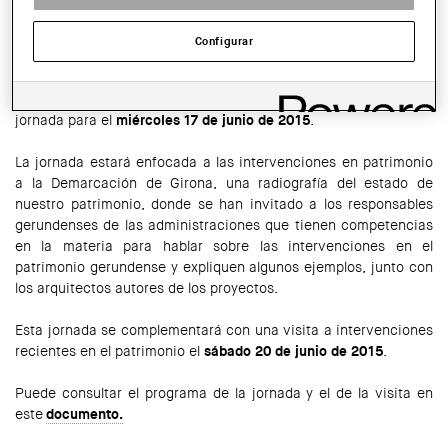
WhatsApp
Facebook
Twitter
LinkedIn
Share
Configurar
La Agrupación de Arquitectos para la Defensa y la Intervención
del Patrimonio Arquitectónico (AADIPA) ha organizado, con la
colaboración de la Demarcación de Girona del COAC, una
jornada para el
miércoles 17 de junio de 2015
.
La jornada estará enfocada a las intervenciones en patrimonio
a la Demarcación de Girona, una radiografía del estado de
nuestro patrimonio, donde se han invitado a los responsables
gerundenses de las administraciones que tienen competencias
en la materia para hablar sobre las intervenciones en el
patrimonio gerundense y expliquen algunos ejemplos, junto con
los arquitectos autores de los proyectos.
Esta jornada se complementará con una visita a intervenciones
recientes en el patrimonio el
sábado 20 de junio de 2015
.
Puede consultar el programa de la jornada y el de la visita en
este
documento.