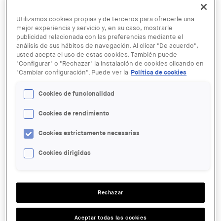
Utilizamos cookies propias y de terceros para ofrecerle una
mejor experiencia y servicio y, en su caso, mostrarle
publicidad relacionada con las preferencias mediante el
análisis de sus hábitos de navegación. Al clicar "De acuerdo",
usted acepta el uso de estas cookies. También puede
"Configurar" o "Rechazar" la instalación de cookies clicando en
"Cambiar configuración". Puede ver la
Política de cookies
© PREMIER TECH
02 DIC - 02 DIC
Cookies de funcionalidad
JORNADA TÉCNICA | Gestión
sostenible de las aguas residuales y
Cookies de rendimiento
pluviales.
Cookies estrictamente necesarias
Cookies dirigidas
ENTIDAD ORGANIZADORA:
COAC
LUGAR:
Rechazar
En línia
Aceptar todas las cookies
ACCIONES