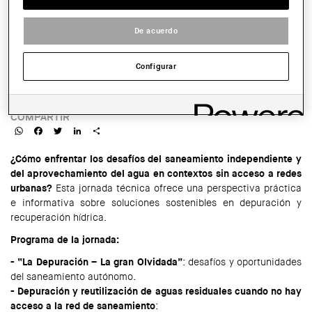
De acuerdo
SALA:
En línia
Configurar
HORARIO:
12:00 a 14:00 h
COMPARTIR
WhatsApp
Facebook
Twitter
LinkedIn
Share
¿Cómo enfrentar los desafíos del saneamiento independiente y
del aprovechamiento del agua en contextos sin acceso a redes
urbanas?
Esta jornada técnica ofrece una perspectiva práctica
e informativa sobre soluciones sostenibles en depuración y
recuperación hídrica.
Programa de la jornada:
- “La Depuración – La gran Olvidada”
: desafíos y oportunidades
del saneamiento autónomo.
- Depuración y reutilización de aguas residuales cuando no hay
acceso a la red de saneamiento
: