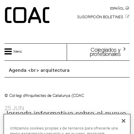
Skip to main content
ESPAÑOL
ESPAÑOL
SUSCRIPCIÓN BOLETINES
Colegiados y
Menú
profesionales
Agenda <br> arquitectura
© Col·legi d'Arquitectes de Catalunya (COAC
25 JUN
Jornada informativa sobre el nuevo
Decreto de ITE
Utilizamos cookies propias y de terceros para ofrecerle una
mejor experiencia y servicio y, en su caso, mostrarle