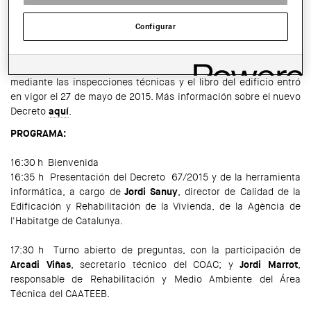
director de Qualitat de l'Edificació i Rehabilitació de l'Habitatge,
de la Generalitat de Catalunya. Seguidamente se abrirá un turno
Configurar
de preguntas.
El Decreto 67/2015 para el fomento del deber de conservación,
mantenimiento y rehabilitación de los edificios de viviendas
mediante las inspecciones técnicas y el libro del edificio entró
en vigor el 27 de mayo de 2015. Más información sobre el nuevo
Decreto
aquí
.
PROGRAMA:
16:30 h Bienvenida
16:35 h Presentación del Decreto 67/2015 y de la herramienta
informática, a cargo de
Jordi Sanuy
, director de Calidad de la
Edificación y Rehabilitación de la Vivienda, de la Agència de
l'Habitatge de Catalunya.
17:30 h Turno abierto de preguntas, con la participación de
Arcadi Viñas
, secretario técnico del COAC; y
Jordi Marrot
,
responsable de Rehabilitación y Medio Ambiente del Área
Técnica del CAATEEB.