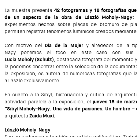
La muestra presenta
42 fotogramas y 18 fotografías que
de un aspecto de la obra de
László Moholy-Nagy
:
experimentos hechos sobre placas de bromuro de pla
permiten registrar fenómenos lumínicos creados mediante e
Con motivo del
Día de la Mujer
y alrededor de la fi
Nagy ponemos el foco en este caso con sus
Lucia Moholy (Schulz
)
, destacada fotógrafa del momento y 
la podemos encontrar entre la selección de la documenta
la exposición, es autora de numerosas fotografías que la 
a László exclusivamente.
En cuanto a la Sibyl, historiadora y crítica de arquite
actividad paralela a la exposición, el
jueves 18 de marz
“
Sibyl Moholy-Nagy
. Una vida de pasiones. Un hombre –
arquitecta
Zaida
Muxí.
László Moholy-Nagy
Fue un pedagogo y también un artista polifacético. Trab