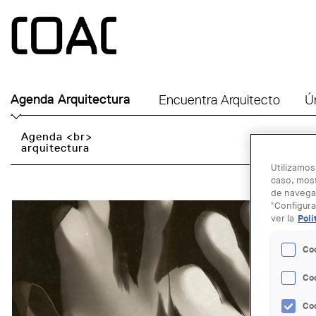
Skip to main content
Agenda Arquitectura
Encuentra Arquitecto
Ú
Agenda <br>
arquitectura
Utilizamos
caso, most
de navegac
"Configura
ver la
Polí
Co
Co
Co