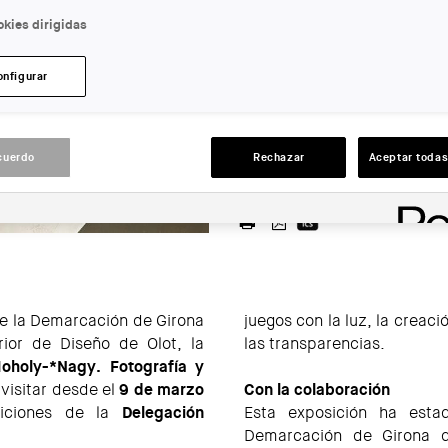
kies dirigidas
ENTIDAD ORGANIZADORA:
onfigurar
COAC
LUGAR:
Figueres
cuerdo
Rechazar
Aceptar todas
ACCIONES
de la Demarcación de Girona
juegos con la luz, la creac
ior de Diseño de Olot, la
las transparencias.
Moholy-*Nagy
. Fotografía y
visitar desde el
9 de marzo
Con la colaboración
siciones de la
Delegación
Esta exposición ha esta
Demarcación de Girona d