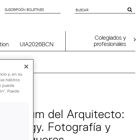
SUSCRIPCIÓN BOLETINES
SEARCH
FORM
Colegiados y
profesionales
tion
UIA2026BCN
cio y, en su
sus hábitos
én puede
 SEP
ión". Puede
El Álbum del Arquitecto:
ly-Nagy. Fotografía y
 en Figueres