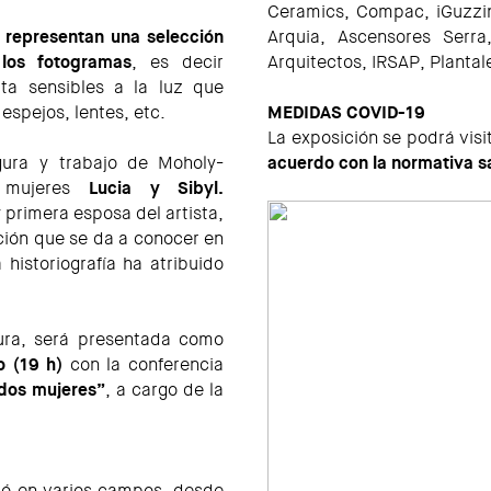
Ceramics, Compac, iGuzzini
 representan una selección
Arquia, Ascensores Serr
 los fotogramas
, es decir
Arquitectos, IRSAP, Plantal
ta sensibles a la luz que
spejos, lentes, etc.
MEDIDAS COVID-19
La exposición se podrá visi
gura y trabajo de Moholy-
acuerdo con la normativa sa
 mujeres
Lucia y
Sibyl.
primera esposa del artista,
ción que se da a conocer en
historiografía ha atribuido
ctura, será presentada como
o (19 h)
con la conferencia
 dos mujeres”
, a cargo de la
ajó en varios campos, desde