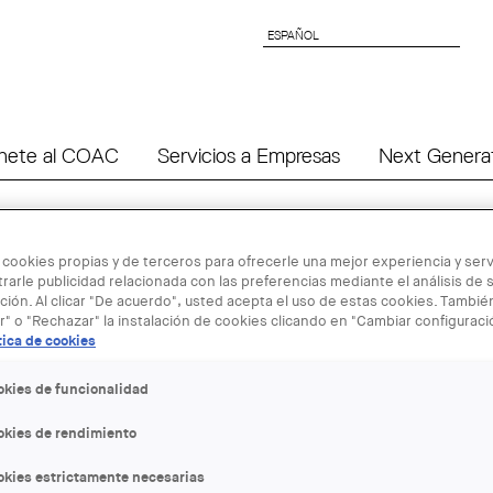
ESPAÑOL
ESPAÑOL
nete al COAC
Servicios a Empresas
Next Genera
 cookies propias y de terceros para ofrecerle una mejor experiencia y servi
rarle publicidad relacionada con las preferencias mediante el análisis de 
ión. Al clicar "De acuerdo", usted acepta el uso de estas cookies. Tambi
09 MAR - 12
r" o "Rechazar" la instalación de cookies clicando en "Cambiar configurac
tica de cookies
Exposición "
okies de funcionalidad
László Moho
okies de rendimiento
fotogramas",
okies estrictamente necesarias