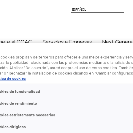
ESPAÑOL
ESPAÑOL
nete al COAC
Servicios a Empresas
Next Genera
 cookies propias y de terceros para ofrecerle una mejor experiencia y servi
rarle publicidad relacionada con las preferencias mediante el análisis de 
ión. Al clicar "De acuerdo", usted acepta el uso de estas cookies. Tambi
r" o "Rechazar" la instalación de cookies clicando en "Cambiar configurac
tica de cookies
27 JUN
okies de funcionalidad
okies de rendimiento
Encuentro d
okies estrictamente necesarias
Delegación 
kies dirigidas