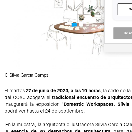
C
De a
© Sílvia Garcia Camps
El martes
27 de junio de 2023, a las 19 horas
, la sede de l
del COAC acogerá el
tradicional encuentro de arquitecto
inaugurará la exposición "
Domestic Workspaces. Sílvia
podrá ver hasta el 24 de septiembre.
En la muestra, la arquitecta e ilustradora Sílvia Garcia 
la
esencia de 26 despachos de arquitectura
para da