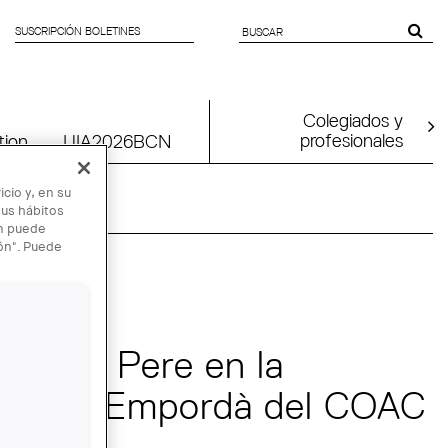
SUSCRIPCIÓN BOLETINES
SEARCH
FORM
Colegiados y
profesionales
tion
UIA2026BCN
cio y, en su
sus hábitos
én puede
ión". Puede
e Sant Pere en la
del Alt Empordà del COAC