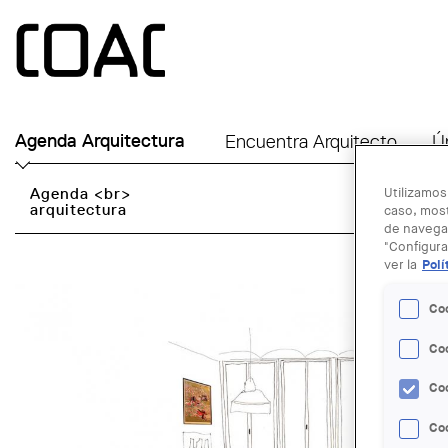
Skip to main content
Agenda Arquitectura
Encuentra Arquitecto
Ú
Agenda <br>
Utilizamos
arquitectura
caso, most
de navegac
"Configura
ver la
Polí
Co
Co
Co
Coo