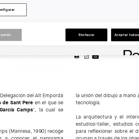
ENTIDAD ORGANIZADORA:
onfigurar
COAC
LUGAR:
Figueres
cuerdo
Rechazar
Aceptar todas
ACCIONES
a Delegación del Alt Empordà
la unión del dibujo a mano 
s de Sant Pere
en el que se
tecnología.
 García Camps
", la cual se
La arquitectura y el inte
estudios-taller, estudios 
Camps (Manresa, 1990) recoge
para reflexionar sobre el 
r a conocer el panorama
ocupan a través de los obje