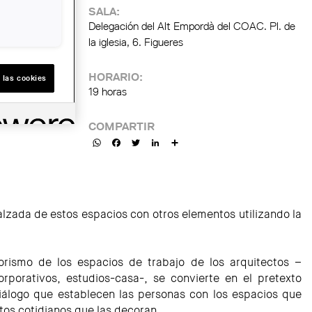
SALA:
Delegación del Alt Empordà del COAC. Pl. de
la iglesia, 6. Figueres
HORARIO:
 las cookies
19 horas
COMPARTIR
WhatsApp
Facebook
Twitter
LinkedIn
Share
alzada de estos espacios con otros elementos utilizando la
riorismo de los espacios de trabajo de los arquitectos –
corporativos, estudios-casa-, se convierte en el pretexto
diálogo que establecen las personas con los espacios que
tos cotidianos que las decoran.