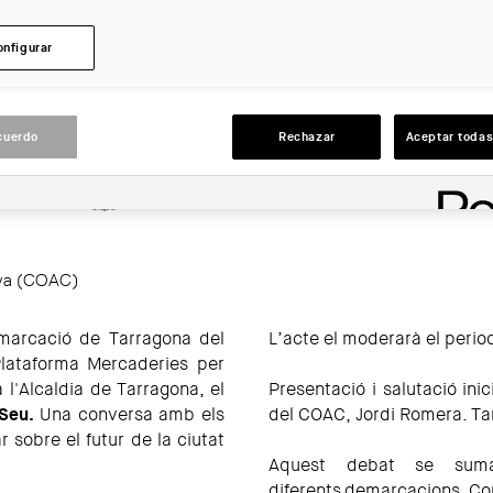
ENTIDAD ORGANIZADORA:
COAC
onfigurar
LUGAR:
Tarragona
cuerdo
Rechazar
Aceptar todas
ACCIONES
unya (COAC)
emarcació de Tarragona del
L’acte el moderarà el perio
Plataforma Mercaderies per
 l'Alcaldia de Tarragona, el
Presentació i salutació in
 Seu.
Una conversa amb els
del COAC, Jordi Romera. T
 sobre el futur de la ciutat
Aquest debat se suma
diferents demarcacions.
Co