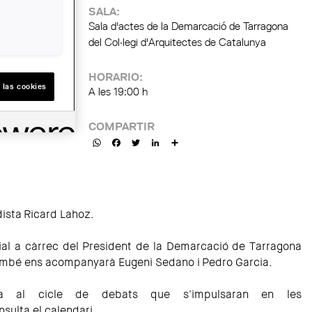
SALA:
Sala d'actes de la Demarcació de Tarragona
del Col·legi d'Arquitectes de Catalunya
HORARIO:
 las cookies
A les 19:00 h
COMPARTIR
WhatsApp
Facebook
Twitter
LinkedIn
Share
dista Ricard Lahoz.
icial a càrrec del President de la Demarcació de Tarragona
ambé ens acompanyarà Eugeni Sedano i Pedro Garcia.
 al cicle de debats que s'impulsaran en les
nsulta el calendari