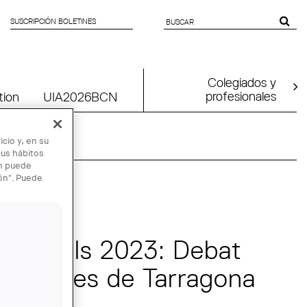
SUSCRIPCIÓN BOLETINES
SEARCH
FORM
Colegiados y
profesionales
tion
UIA2026BCN
cio y, en su
sus hábitos
én puede
ión". Puede
unicipals 2023: Debat
didatures de Tarragona