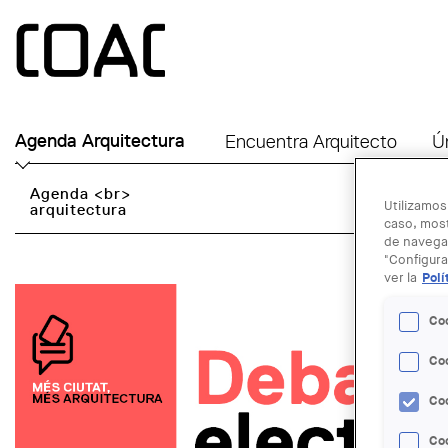
Skip to main content
Agenda Arquitectura
Encuentra Arquitecto
Ú
Agenda <br>
Utilizamos
arquitectura
caso, most
de navegac
"Configura
ver la
Polí
Co
Co
Co
Coo