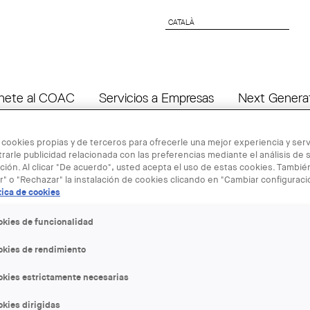
CATALÀ
CATALÀ
nete al COAC
Servicios a Empresas
Next Genera
 cookies propias y de terceros para ofrecerle una mejor experiencia y servi
rarle publicidad relacionada con las preferencias mediante el análisis de 
ión. Al clicar "De acuerdo", usted acepta el uso de estas cookies. Tambi
r" o "Rechazar" la instalación de cookies clicando en "Cambiar configurac
tica de cookies
12 MAY
okies de funcionalidad
Eleccions m
okies de rendimiento
amb les can
okies estrictamente necesarias
kies dirigidas