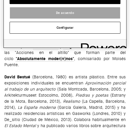
Altell
HORARIO:
De acuerdo
A las 20.30h
Configurar
COMPARTIR
WhatsApp
Facebook
Twitter
LinkedIn
Share
El 27 de junio,
David Bestué
y
Goig
mostrarán la 4a y última de
las "Acciones en el altillo" que forman parte del
ciclo
"Absolutamente moder(rr)nos"
, comisariado por Moisés
Puente.
David Bestué
(Barcelona, 1980) es artista plástico. Entre sus
exposiciones individuales se encuentran
Aproximación parcial
al trabajo de un arquitecto
(Sala Montcada, Barcelona, 2005; y
Arkitekturmuseet Estocolmo, 2008),
Piedras y poetas
(Estrany
de la Mota, Barcelona, 2013),
Realismo
(La Capella, Barcelona,
2014),
La España moderna
(García Galería, Madrid, 2015) y ha
realizado residencias artísticas en Gasworks (Londres, 2010) y
De_sitio (Ciudad de México, 2013). Colabora habitualmente en
El Estado Mental
y ha publicado varios libros sobre arquitectura