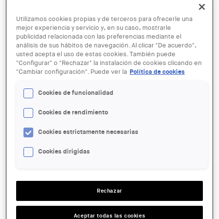
Utilizamos cookies propias y de terceros para ofrecerle una
mejor experiencia y servicio y, en su caso, mostrarle
publicidad relacionada con las preferencias mediante el
análisis de sus hábitos de navegación. Al clicar "De acuerdo",
usted acepta el uso de estas cookies. También puede
"Configurar" o "Rechazar" la instalación de cookies clicando en
27 JUN
"Cambiar configuración". Puede ver la
Política de cookies
David Bestué y Goig en el ciclo
"Absolutamente moder(rr)nos"
Cookies de funcionalidad
Cookies de rendimiento
ENTIDAD ORGANIZADORA:
Cookies estrictamente necesarias
COAC
Cookies dirigidas
LUGAR:
Barcelona
ACCIONES
Rechazar
SALA:
Aceptar todas las cookies