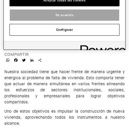
Aceptar todas las cookies
SALA:
De acuerdo
Sala de actos de la Demarcación de Tarragona del Colegio de
Arquitectos de Cataluña (COAC)
Configurar
HORARIO:
A las 18:30 h
COMPARTIR
WhatsApp
Facebook
Twitter
LinkedIn
Share
Nuestra sociedad tiene que hacer frente de manera urgente y
enérgica al problema de falta de vivienda. Esto comporta tener
que actuar de manera simultánea en varios frentes alineando
los esfuerzos de sectores institucionales, sociales,
profesionales y empresariales para lograr objetivos
compartidos.
Uno de estos objetivos es impulsar la construcción de nueva
vivienda, aprovechando todos los instrumentos a nuestro
alcance.