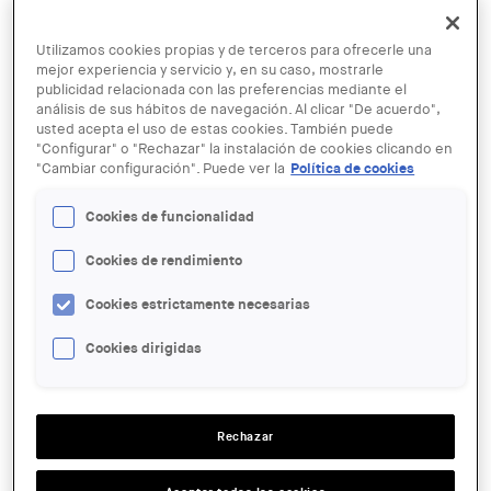
Utilizamos cookies propias y de terceros para ofrecerle una
mejor experiencia y servicio y, en su caso, mostrarle
publicidad relacionada con las preferencias mediante el
análisis de sus hábitos de navegación. Al clicar "De acuerdo",
usted acepta el uso de estas cookies. También puede
"Configurar" o "Rechazar" la instalación de cookies clicando en
Vista aérea de Tarragona
"Cambiar configuración". Puede ver la
Política de cookies
23 OCT
Cookies de funcionalidad
Conferencia | La vivienda en
Cataluña. Plan 50.000 en las
Cookies de rendimiento
Tierras de Tarragona
Cookies estrictamente necesarias
Cookies dirigidas
ENTIDAD ORGANIZADORA:
Centre Obert d’Arquitectura, COAC
LUGAR:
Rechazar
Tarragona
ACCIONES