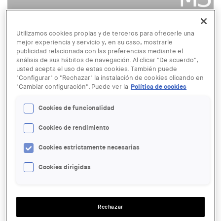
Utilizamos cookies propias y de terceros para ofrecerle una
© Col·legi d'Arquitectes de Catalunya (COAC)
Arquitectura joven en espacios
mejor experiencia y servicio y, en su caso, mostrarle
publicidad relacionada con las preferencias mediante el
inéditos: el COAC presenta
análisis de sus hábitos de navegación. Al clicar "De acuerdo",
"Novísimos"
usted acepta el uso de estas cookies. También puede
"Configurar" o "Rechazar" la instalación de cookies clicando en
"Cambiar configuración". Puede ver la
Política de cookies
Cookies de funcionalidad
ÁMBITO:
Arquitectura
Cookies de rendimiento
PRINTER, EMAIL AND PDF VERSIONS:
Cookies estrictamente necesarias
Cookies dirigidas
PUBLICADO:
17 FEBRERO 2026
COMPARTIR
Rechazar
WhatsApp
Facebook
Twitter
LinkedIn
Share