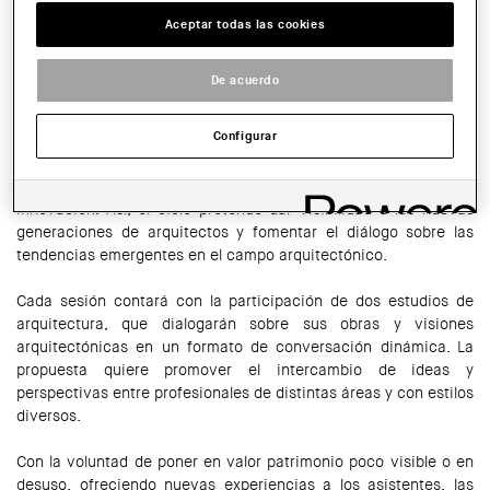
El mes de marzo arranca el ciclo de conferencias "Novísimos",
Aceptar todas las cookies
organizado por el COAC en el marco de
Barcelona 2026 Capital
Mundial de la Arquitectura
.
De acuerdo
"Novísimos" tiene como objetivo mostrar el panorama actual de
Configurar
la arquitectura en Cataluña, poniendo el foco en
jóvenes
estudios de arquitectura liderados por arquitectos menores de
40 años
que empiezan a destacar por su creatividad e
innovación. Así, el ciclo pretende dar visibilidad a las nuevas
generaciones de arquitectos y fomentar el diálogo sobre las
tendencias emergentes en el campo arquitectónico.
Cada sesión contará con la participación de dos estudios de
arquitectura, que dialogarán sobre sus obras y visiones
arquitectónicas en un formato de conversación dinámica. La
propuesta quiere promover el intercambio de ideas y
perspectivas entre profesionales de distintas áreas y con estilos
diversos.
Con la voluntad de poner en valor patrimonio poco visible o en
desuso, ofreciendo nuevas experiencias a los asistentes, las