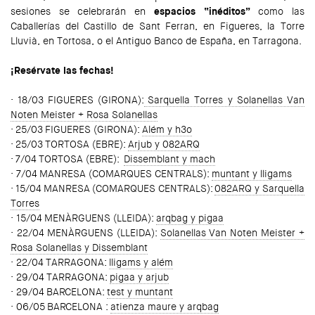
sesiones se celebrarán en
espacios “inéditos”
como las
Caballerías del Castillo de Sant Ferran, en Figueres, la Torre
Lluvià, en Tortosa, o el Antiguo Banco de España, en Tarragona.
¡Resérvate las fechas!
· 18/03 FIGUERES (GIRONA):
Sarquella Torres y Solanellas Van
Noten Meister + Rosa Solanellas
· 25/03 FIGUERES (GIRONA):
Além y h3o
· 25/03 TORTOSA (EBRE):
Arjub y 082ARQ
· 7/04 TORTOSA (EBRE):
Dissemblant y mach
· 7/04 MANRESA (COMARQUES CENTRALS):
muntant y lligams
· 15/04 MANRESA (COMARQUES CENTRALS):
082ARQ y Sarquella
Torres
· 15/04 MENÀRGUENS (LLEIDA):
arqbag y pigaa
· 22/04 MENÀRGUENS (LLEIDA):
Solanellas Van Noten Meister +
Rosa Solanellas y Dissemblant
· 22/04 TARRAGONA:
lligams y além
· 29/04 TARRAGONA:
pigaa y arjub
· 29/04 BARCELONA:
test y muntant
· 06/05 BARCELONA :
atienza maure y arqbag