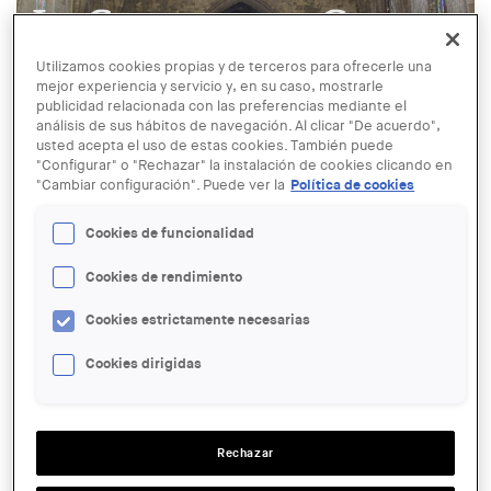
Utilizamos cookies propias y de terceros para ofrecerle una
mejor experiencia y servicio y, en su caso, mostrarle
publicidad relacionada con las preferencias mediante el
análisis de sus hábitos de navegación. Al clicar "De acuerdo",
usted acepta el uso de estas cookies. También puede
© Catedral de Girona
"Configurar" o "Rechazar" la instalación de cookies clicando en
"Cambiar configuración". Puede ver la
Política de cookies
03 MAR
Acto inaugural de la exposición
Cookies de funcionalidad
“1416-1417. La Catedral de Girona,
Cookies de rendimiento
una o tres naves?”
Cookies estrictamente necesarias
ENTIDAD ORGANIZADORA:
Cookies dirigidas
COAC
LUGAR:
Girona
Rechazar
ACCIONES