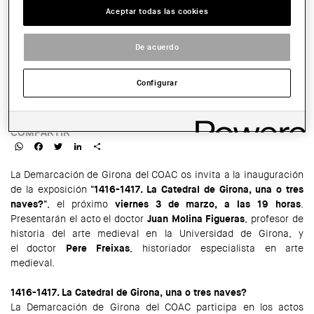
Aceptar todas las cookies
SALA:
De acuerdo
Sede de la Demarcación de Girona del Colegio de Arquitectos de
Catalunya. Plaza de la Catedral, 8. Girona
Configurar
HORARIO:
19 horas
COMPARTIR
WhatsApp
Facebook
Twitter
LinkedIn
Share
La Demarcación de Girona del COAC os invita a la inauguración
de la exposición
"1416-1417. La Catedral de Girona, una o tres
naves?"
, el próximo
viernes 3 de marzo, a las 19 horas
.
Presentarán el acto el doctor
Juan Molina Figueras
, profesor de
historia del arte medieval en la Universidad de Girona, y
el doctor
Pere Freixas
, historiador especialista en arte
medieval.
1416-1417. La Catedral de Girona, una o tres naves?
La Demarcación de Girona del COAC participa en los actos