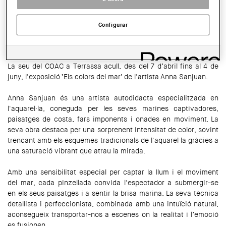
HORARI:
de dilluns a divendres, de 8.30h a 14.30h
Configurar
COMPARTIR
WhatsApp
Facebook
Twitter
LinkedIn
Share
La seu del COAC a Terrassa acull, des del 7 d’abril fins al 4 de
juny, l'exposició ‘Els colors del mar’ de l’artista Anna Sanjuan.
Anna Sanjuan és una artista autodidacta especialitzada en
l'aquarel·la, coneguda per les seves marines captivadores,
paisatges de costa, fars imponents i onades en moviment. La
seva obra destaca per una sorprenent intensitat de color, sovint
trencant amb els esquemes tradicionals de l'aquarel·la gràcies a
una saturació vibrant que atrau la mirada.
Amb una sensibilitat especial per captar la llum i el moviment
del mar, cada pinzellada convida l'espectador a submergir-se
en els seus paisatges i a sentir la brisa marina. La seva tècnica
detallista i perfeccionista, combinada amb una intuïció natural,
aconsegueix transportar-nos a escenes on la realitat i l’emoció
es fusionen.