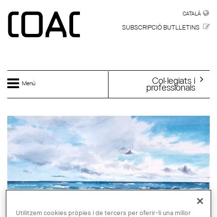
Vés al contingut
CATALÀ
CATALÀ
SUBSCRIPCIÓ BUTLLETINS
Col·legiats i
Menú
professionals
Utilitzem cookies pròpies i de tercers per oferir-li una millor