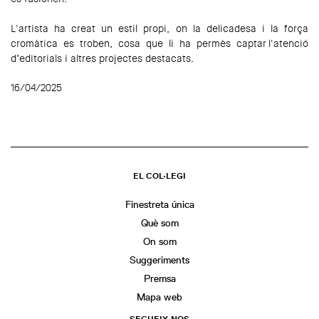
L'artista ha creat un estil propi, on la delicadesa i la força
cromàtica es troben, cosa que li ha permès captar l'atenció
d’editorials i altres projectes destacats.
16/04/2025
EL COL·LEGI
Finestreta única
Què som
On som
Suggeriments
Premsa
Mapa web
SEGUEIX-NOS