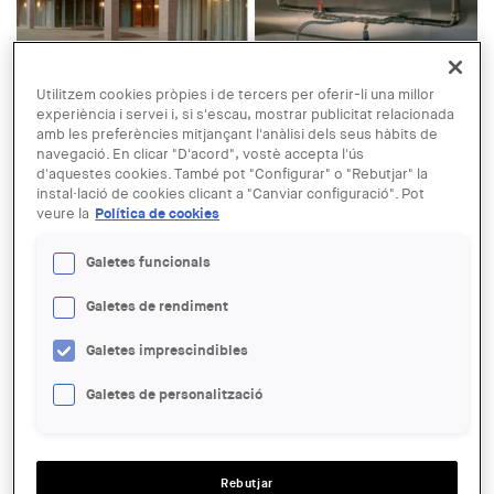
© COAC Lleida
Utilitzem cookies pròpies i de tercers per oferir-li una millor
experiència i servei i, si s'escau, mostrar publicitat relacionada
04 JUN
amb les preferències mitjançant l'anàlisi dels seus hàbits de
Conferència: Premis FAD
navegació. En clicar "D'acord", vostè accepta l'ús
d'aquestes cookies. També pot "Configurar" o "Rebutjar" la
d'Arquitectura i Interiorisme 2025
instal·lació de cookies clicant a "Canviar configuració". Pot
veure la
Política de cookies
ENTITAT ORGANITZADORA:
Galetes funcionals
COAC
Galetes de rendiment
LLOC:
Lleida
Galetes imprescindibles
ACCIONS
Galetes de personalització
SALA:
Sala d'Actes del COAC Lleida
Rebutjar