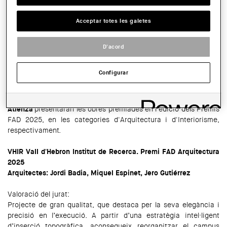
HORARI:
19.30 h
Acceptar totes les galetes
COMPARTIR
WhatsApp
Facebook
Twitter
LinkedIn
Share
D'acord
El
dijous 4 de juny a les 19:30 h
, tindrà lloc a la sala d'actes de
Configurar
la Demarcació de Lleida una sessió enmarcada en l'exposició
dels Premis FAD 2025, actualment acollida per la Demarcació.
En aquesta ocasió, els arquitectes
Miquel Espinet i Alonso
Atienza
presentaran les obres premiades en l'edició dels Premis
FAD 2025, en les categories d'Arquitectura i d'Interiorisme,
respectivament.
VHIR Vall d'Hebron Institut de Recerca. Premi FAD Arquitectura
2025
Arquitectes: Jordi Badia, Miquel Espinet, Jero Gutiérrez
Valoració del jurat:
Projecte de gran qualitat, que destaca per la seva elegància i
precisió en l’execució. A partir d’una estratègia intel·ligent
d’inserció topogràfica, aconsegueix reorganitzar el campus