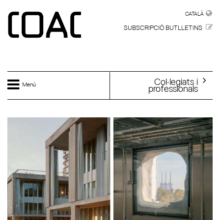
Vés al contingut
CATALÀ
CATALÀ
SUBSCRIPCIÓ BUTLLETINS
Col·legiats i
Menú
professionals