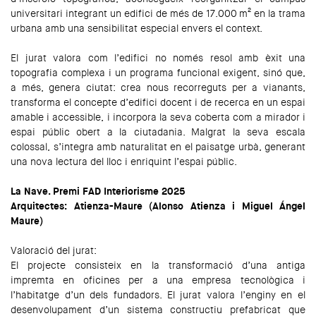
universitari integrant un edifici de més de 17.000 m² en la trama
urbana amb una sensibilitat especial envers el context.
El jurat valora com l’edifici no només resol amb èxit una
topografia complexa i un programa funcional exigent, sinó que,
a més, genera ciutat: crea nous recorreguts per a vianants,
transforma el concepte d’edifici docent i de recerca en un espai
amable i accessible, i incorpora la seva coberta com a mirador i
espai públic obert a la ciutadania. Malgrat la seva escala
colossal, s’integra amb naturalitat en el paisatge urbà, generant
una nova lectura del lloc i enriquint l’espai públic.
La Nave. Premi FAD Interiorisme 2025
Arquitectes: Atienza-Maure (Alonso Atienza i Miguel Ángel
Maure)
Valoració del jurat:
El projecte consisteix en la transformació d’una antiga
impremta en oficines per a una empresa tecnològica i
l’habitatge d’un dels fundadors. El jurat valora l’enginy en el
desenvolupament d’un sistema constructiu prefabricat que