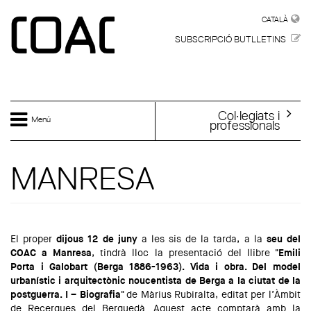
Vés al contingut
CATALÀ
CATALÀ
SUBSCRIPCIÓ BUTLLETINS
Col·legiats i
Menú
professionals
MANRESA
El proper
dijous 12 de juny
a les sis de la tarda, a la
seu del
COAC a Manresa
, tindrà lloc la presentació del llibre
"Emili
Porta i Galobart (Berga 1886-1963). Vida i obra. Del model
urbanístic i arquitectònic noucentista de Berga a la ciutat de la
postguerra. I – Biografia"
de Màrius Rubiralta, editat per l’Àmbit
de Recerques del Berguedà. Aquest acte comptarà amb la