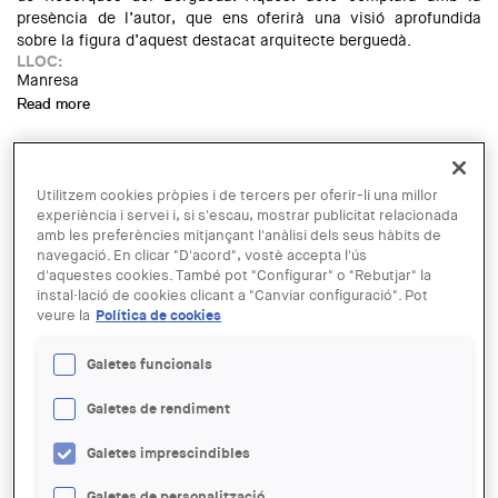
presència de l’autor, que ens oferirà una visió aprofundida
sobre la figura d’aquest destacat arquitecte berguedà.
LLOC:
Manresa
Read more
about Any Porta: Presentació del llibre "Emili Porta i
Galobart (Berga 1886-1963)"
Amb la voluntat de promoure l'intercanvi cultural, les
Demarcacions de les Comarques Centrals
i
l'Ebre
es hem unit
Utilitzem cookies pròpies i de tercers per oferir-li una millor
per organitzar dues visites guiades a les obres de restauració
experiència i servei i, si s'escau, mostrar publicitat relacionada
de part de la Catedral de Santa Maria de Tortosa i a les obres
amb les preferències mitjançant l'anàlisi dels seus hàbits de
de rehabilitació de la Basílica de Santa Maria de La Seu de
navegació. En clicar "D'acord", vostè accepta l'ús
Manresa, a càrrec dels respectius arquitectes directors.
d'aquestes cookies. També pot "Configurar" o "Rebutjar" la
instal·lació de cookies clicant a "Canviar configuració". Pot
El passat mes d'abril vam gaudir de les obres de restauració de
veure la
Política de cookies
l'Absis de la Catedral de Tortosa i el dissabte 7 de juny ens
apropem a les Comarques Cent
Galetes funcionals
LLOC:
Manresa
Galetes de rendiment
Read more
about Inter Seus: Obres de restauració de la Seu de
Manresa
Galetes imprescindibles
La
Demarcació de les Comarques Centrals del Col·legi
Galetes de personalització