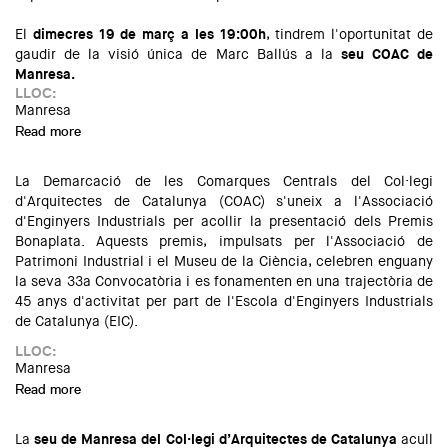
El
dimecres 19 de març a les 19:00h
, tindrem l'oportunitat de
gaudir de la visió única de Marc Ballús a la
seu COAC de
Manresa.
LLOC:
Manresa
Read more
about MIRADES: Trobada amb l'arquitecte i fotògraf, Marc
Ballús
La Demarcació de les Comarques Centrals del Col·legi
d'Arquitectes de Catalunya (COAC) s'uneix a l'Associació
d'Enginyers Industrials per acollir la presentació dels Premis
Bonaplata. Aquests premis, impulsats per l'Associació de
Patrimoni Industrial i el Museu de la Ciència, celebren enguany
la seva 33a Convocatòria i es fonamenten en una trajectòria de
45 anys d'activitat per part de l'Escola d'Enginyers Industrials
de Catalunya (EIC).
LLOC:
Manresa
Read more
about Presentació dels Premis Bonaplata
La
seu de Manresa del Col·legi d’Arquitectes de Catalunya
acull