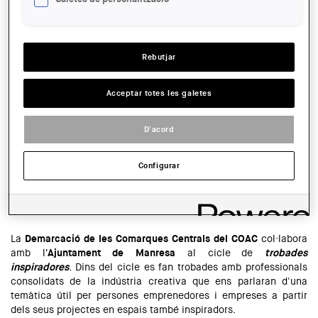
d’Arquitectes de Catalunya,
organitza una xerrada divulgativa a
l’Anònima de Manresa com a col·laboració amb el
Festival
d'Arts del Barri Antic (
FABA
)
a Manresa.
LLOC:
Manresa
Rebutjar
Read more
about Xerrada: Projecte de rehabilitació de la fàbrica de
l’Anònima a Manresa
Acceptar totes les galetes
El proper 24 d’abril, de 18 h a 20 h, tindrà lloc a la seu a
Manresa del Col·legi d’Arquitectes de Catalunya una Trobada
D'acord
d’Arquitectes en Femení, impulsada pel Grup de Dones
Arquitectes de la Demarcació de les Comarques Centrals del
COAC.
Configurar
LLOC:
Manresa
Read more
about Trobada d’Arquitectes en Femení a la seu de Manresa
del COAC
La
Demarcació de les Comarques Centrals del COAC
col·labora
amb l
'Ajuntament de Manre
sa
al cicle de
trobades
inspiradores
. Dins del cicle es fan trobades amb professionals
consolidats de la indústria creativa que ens parlaran d'una
temàtica útil per persones emprenedores i empreses a partir
dels seus projectes en espais també inspiradors.