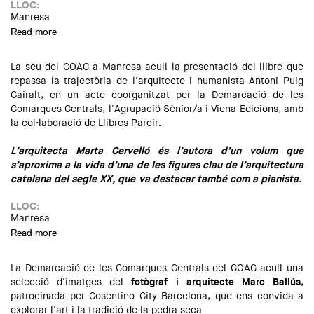
LLOC:
Manresa
Read more
about Indústries creatives: L'art de connectar. Guanyar
visibilitat i crear comunitat a les xarxes socials.
La seu del COAC a Manresa acull la presentació del llibre que
repassa la trajectòria de l’arquitecte i humanista Antoni Puig
Gairalt, en un acte coorganitzat per la Demarcació de les
Comarques Centrals, l'Agrupació Sènior/a i Viena Edicions, amb
la col·laboració de Llibres Parcir.
L’arquitecta Marta Cervelló és l’autora d’un volum que
s’aproxima a la vida d’una de les figures clau de l’arquitectura
catalana del segle XX, que va destacar també com a pianista.
LLOC:
Manresa
Read more
about Presentació del llibre: "Antoni Puig Gairalt, arquitecte
i humanista (1888-1935)"
La Demarcació de les Comarques Centrals del COAC acull una
selecció d'imatges del
fotògraf i arquitecte Marc Ballús
,
patrocinada per Cosentino City Barcelona, que ens convida a
explorar l'art i la tradició de la pedra seca.