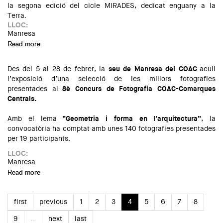
la segona edició del cicle MIRADES, dedicat enguany a la
Terra.
LLOC:
Manresa
Read more
about Exposició: Mirades. Pedra seca: la construcció del
paisatge
Des del 5 al 28 de febrer, la
seu de Manresa del COAC
acull
l’exposició d’una selecció de les millors fotografies
presentades al
8è Concurs de Fotografia COAC-Comarques
Centrals.
Amb el lema
“Geometria i forma en l’arquitectura”
, la
convocatòria ha comptat amb unes 140 fotografies presentades
per 19 participants.
LLOC:
Manresa
Read more
about Exposició del 8è Concurs de Fotografia COAC-CC
first
previous
1
2
3
4
5
6
7
8
9
…
next
last