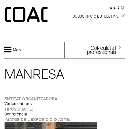
Vés al contingut
CATALÀ
CATALÀ
SUBSCRIPCIÓ BUTLLETINS
Col·legiats i
Menú
professionals
MANRESA
ENTITAT ORGANITZADORA:
Vàries entitats
TIPUS D'ACTE:
Conferència
IMATGE DE L'EXPOSICIÓ O ACTE: