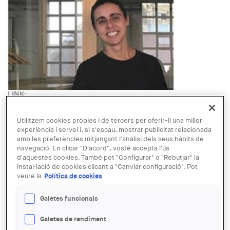
LINK:
https://www.manresa.cat/cosmograf/menu/13662-aprendre-
amb-l-espai-dialegs-entre-la-infancia-i-l-arquitectura
Utilitzem cookies pròpies i de tercers per oferir-li una millor
DATA:
experiència i servei i, si s'escau, mostrar publicitat relacionada
DIVENDRES, 12 NOVEMBRE, 2021 - 19:00
amb les preferències mitjançant l'anàlisi dels seus hàbits de
LLOC:
navegació. En clicar "D'acord", vostè accepta l'ús
Manresa
d'aquestes cookies. També pot "Configurar" o "Rebutjar" la
GRATUÏTAT:
instal·lació de cookies clicant a "Canviar configuració". Pot
Free
veure la
Política de cookies
Read more
about Aprendre amb l'espai. Diàlegs entre la infància i
l'arquitectura
Galetes funcionals
La sala de exposiciones de la Casa Lluvià acoge, en el marco
de la 24ª Fira Mediterrània, la muestra
"BASTINT ANHELS"
con
Galetes de rendiment
fotografías de
Albert Nel·lo.