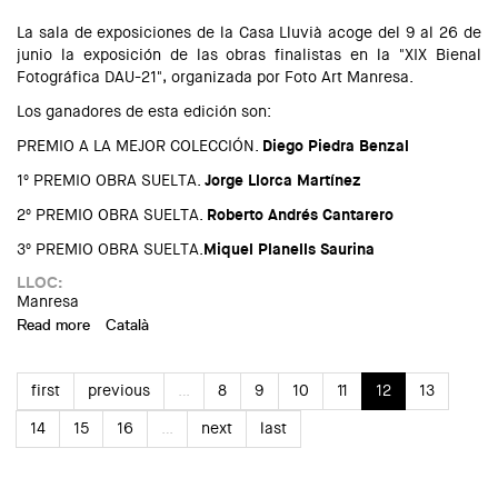
La sala de exposiciones de la Casa Lluvià acoge del 9 al 26 de
junio la exposición de las obras finalistas en la "XIX Bienal
Fotográfica DAU-21", organizada por Foto Art Manresa.
Los ganadores de esta edición son:
PREMIO A LA MEJOR COLECCIÓN.
Diego Piedra Benzal
1º PREMIO OBRA SUELTA.
Jorge Llorca Martínez
2º PREMIO OBRA SUELTA.
Roberto Andrés Cantarero
3º PREMIO OBRA SUELTA.
Miquel Planells Saurina
LLOC:
Manresa
Read more
about Exposición: "XIX Bienal Fotográfica DAU-21"
Català
first
previous
…
8
9
10
11
12
13
14
15
16
…
next
last