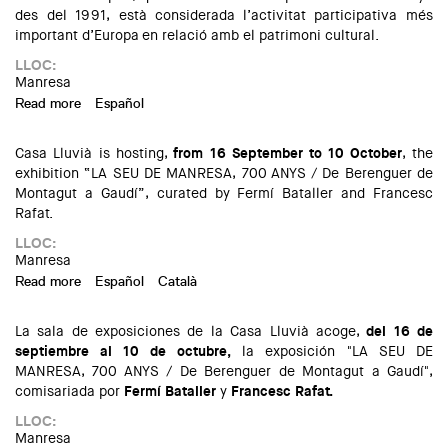
des del 1991, està considerada l’activitat participativa més
important d’Europa en relació amb el patrimoni cultural.
LLOC:
Manresa
Read more
about Jornades Europees del Patrimoni a Manresa
Español
Casa Lluvià is hosting,
from 16 September to 10
October
, the
exhibition “LA SEU DE MANRESA, 700 ANYS / De Berenguer de
Montagut a Gaudí”, curated by Fermí Bataller and Francesc
Rafat.
LLOC:
Manresa
Read more
about Exhibition “LA SEU DE MANRESA, 700 ANYS / De
Español
Català
Berenguer de Montagut a Gaudí”
La sala de exposiciones de la Casa Lluvià acoge,
del 16 de
septiembre al 10 de octubre,
la exposición "LA SEU DE
MANRESA, 700 ANYS / De Berenguer de Montagut a Gaudí",
comisariada por
Fermí Bataller
y
Francesc Rafat.
LLOC:
Manresa