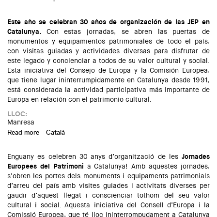
Este año se celebran 30 años de organización de las JEP en
Catalunya.
Con estas jornadas, se abren las puertas de
monumentos y equipamientos patrimoniales de todo el país,
con visitas guiadas y actividades diversas para disfrutar de
este legado y concienciar a todos de su valor cultural y social.
Esta iniciativa del Consejo de Europa y la Comisión Europea,
que tiene lugar ininterrumpidamente en Catalunya desde 1991,
está considerada la actividad participativa más importante de
Europa en relación con el patrimonio cultural.
LLOC:
Manresa
Read more
about Jornadas Europeas del Patrimonio en Manresa
Català
Enguany es celebren 30 anys d’organització de les
Jornades
Europees del Patrimoni
a Catalunya! Amb aquestes jornades,
s’obren les portes dels monuments i equipaments patrimonials
d’arreu del país amb visites guiades i activitats diverses per
gaudir d’aquest llegat i conscienciar tothom del seu valor
cultural i social. Aquesta iniciativa del Consell d’Europa i la
Comissió Europea, que té lloc ininterrompudament a Catalunya