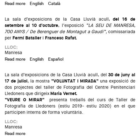
Read more
about EXPOSICIÓ “LA SEU DE MANRESA, 700 ANYS /
English
Català
De Berenguer de Montagut a Gaudí”
La sala d’exposicions de la Casa Lluvià acull,
del 16 de
setembre al 10 d’octubre
, l’exposició
“LA SEU DE MANRESA,
700 ANYS / De Berenguer de Montagut a Gaudí”,
comissariada
per
Fermí Bataller
i
Francesc Rafat.
LLOC:
Manresa
Read more
about Exposició: “La Seu de Manresa, 700 anys / De
English
Español
Berenguer de Montagut a Gaudí”
La sala d’exposicions de la Casa Lluvià acull, del
30 de juny al
17 de juliol
, la mostra
“VOLUNTAT I MIRADA”
una exposició de
dos projectes del taller de Fotografia del Centre Penitenciari
Lledoners que dirigeix
Maria Vernet.
“VEURE O MIRAR”
presenta treballs del curs de Taller de
Fotografia de Lledoners (estiu 2019- estiu 2020) en el que
participen interns de forma voluntària.
LLOC:
Manresa
Read more
about Exposició: "Voluntat i Mirada"